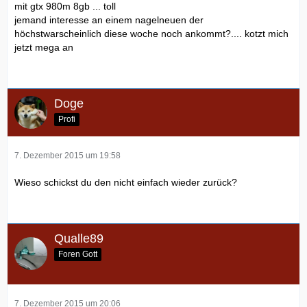
mit gtx 980m 8gb ... toll
jemand interesse an einem nagelneuen der
höchstwarscheinlich diese woche noch ankommt?.... kotzt mich
jetzt mega an
Doge
Profi
7. Dezember 2015 um 19:58
Wieso schickst du den nicht einfach wieder zurück?
Qualle89
Foren Gott
7. Dezember 2015 um 20:06