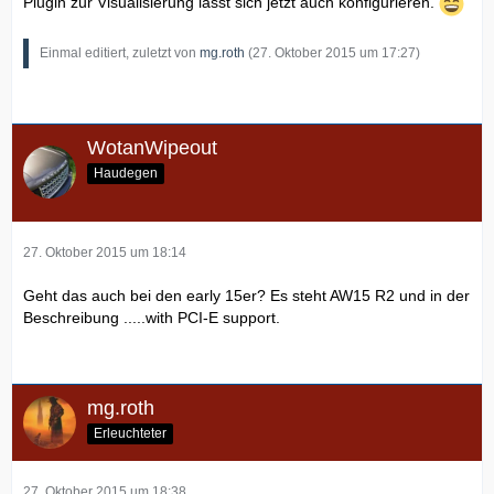
Plugin zur Visualisierung lässt sich jetzt auch konfigurieren.
Einmal editiert, zuletzt von
mg.roth
(
27. Oktober 2015 um 17:27
)
WotanWipeout
Haudegen
27. Oktober 2015 um 18:14
Geht das auch bei den early 15er? Es steht AW15 R2 und in der
Beschreibung .....with PCI-E support.
mg.roth
Erleuchteter
27. Oktober 2015 um 18:38