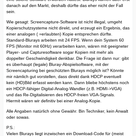
danach auf den Markt, deshalb dürfte das eher nicht der Fall
sein.
Wie gesagt: Screencapture-Software ist nicht illegal, umgeht
Kopierschutzsysteme nicht direkt, und erzeugt ein Ergebnis, das
einer analogen ( =erlaubten) Kopie entsprechen dürfte.
Standard-Blurays arbeiten mit 24 FPS. Wenn dein System 60
FPS (Monitor mit 60Hz) verarbeiten kann, wären mit geeigneter
Player- und Capturesoftware sogar Kopien mit mehr als
doppelter Geschwindigkeit denkbar. Die Frage ist dann nur: gibt
es überhaupt (legale) Bluray-Abspielsoftware, mit der
Screencapturing bei geschützten Blurays möglich ist? Könnte
mir nämlich gut vorstellen, dass direkt dank HDCP eventuell
kein (HD)Bild erfasst werden kann. Dann bliebe höchstens noch
ein HDCP-fähiger Digital-Analog-Wandler (z.B. HDMI->VGA)
und das Re-Digitalisieren des HDCP-freien VGA-Signals.
Hiermit wären wir definitiv bei einer Analog-Kopie.
Alle Angaben natürlich ohne Gewähr. Bin Techniker, kein Anwalt
oder sowas.
P.S.:
Vielen Blurays liegt inzwischen ein Download-Code für (meist