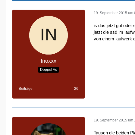
19. September 2015 um 
is das jetzt gut ode
jetzt die ssd im lauf
von einem laufwerk g
Inoxxx
Doppel As
Beiträge
26
19. September 2015 um 
Tausch die beiden Pl