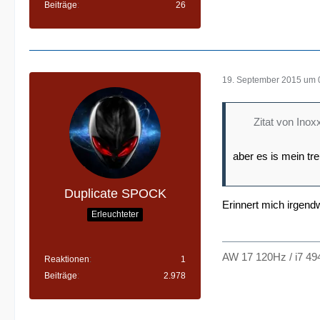
Beiträge
26
19. September 2015 um 
Zitat von Inox
aber es is mein tr
Duplicate SPOCK
Erinnert mich irgendw
Erleuchteter
AW 17 120Hz / i7 49
Reaktionen
1
Beiträge
2.978