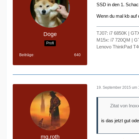
SSD in den 1. Schac
Wenn du mal kb auf 
TJ07: i7 6850K | G
Doge
M15x: i7 720QM | 
Profi
Lenovo ThinkPad T4
Beiträge
640
19. September 2015 um 
Zitat von Inox
is das jetzt gut ode
mg.roth