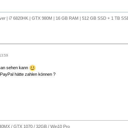
lver | i7 6820HK | GTX 980M | 16 GB RAM | 512 GB SSD + 1 TB SSD
13:59
 man sehen kann
PayPal hätte zahlen können ?
40MX / GTX 1070 / 32GB / Win10 Pro