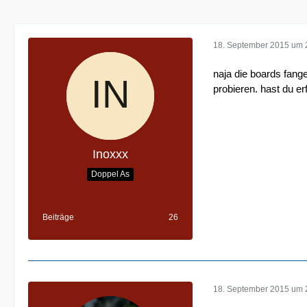
18. September 2015 um 
naja die boards fang
probieren. hast du e
Inoxxx
Doppel As
Beiträge
26
18. September 2015 um 