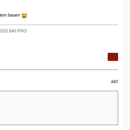
ystem bauen
g SSD 840 PRO
#47