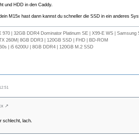
ht und HDD in den Caddy.
dein M15x hast dann kannst du schneller die SSD in ein anderes S
TX 970 | 32GB DDR4 Dominator Platinum SE | X99-E WS | Samsun
GTX 260M| 8GB DDR3 | 120GB SSD | FHD | BD-ROM
60s | i5 6200U | 8GB DDR4 | 120GB M.2 SSD
12:51
xx
r schlecht, lach.