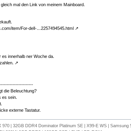
r gleich mal den Link von meinem Mainboard.
ekauft.
ss.com/item/For-dell-…2257494545.html
 es innerhalb ner Woche da.
zahlen.
-----------------------
gt die Beleuchtung?
 es sein.
t.
hicke externe Tastatur.
TX 970 | 32GB DDR4 Dominator Platinum SE | X99-E WS | Samsun