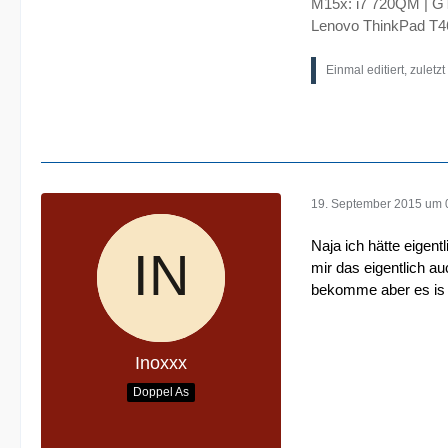
M15x: i7 720QM | 
Lenovo ThinkPad T4
Einmal editiert, zuletz
19. September 2015 um 
Naja ich hätte eigent
mir das eigentlich a
bekomme aber es is m
Inoxxx
Doppel As