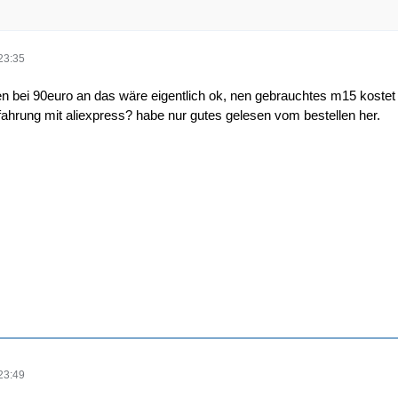
23:35
en bei 90euro an das wäre eigentlich ok, nen gebrauchtes m15 koste
rfahrung mit aliexpress? habe nur gutes gelesen vom bestellen her.
23:49