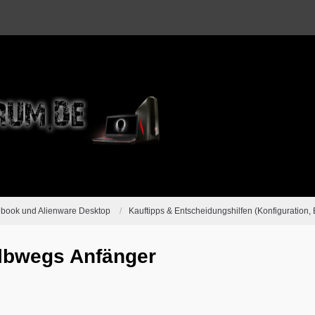
ebook und Alienware Desktop
Kauftipps & Entscheidungshilfen (Konfiguration, 
albwegs Anfänger