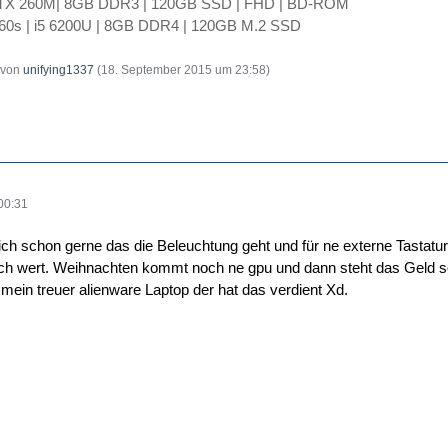
GTX 260M| 8GB DDR3 | 120GB SSD | FHD | BD-ROM
60s | i5 6200U | 8GB DDR4 | 120GB M.2 SSD
t von
unifying1337
(
18. September 2015 um 23:58
)
00:31
lich schon gerne das die Beleuchtung geht und für ne externe Tastatur
uch wert. Weihnachten kommt noch ne gpu und dann steht das Geld s
ein treuer alienware Laptop der hat das verdient Xd.