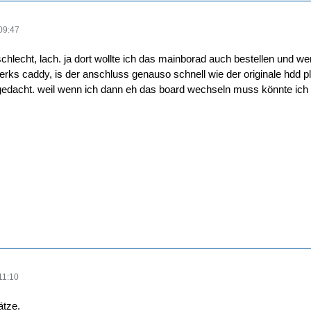
09:47
r schlecht, lach. ja dort wollte ich das mainborad auch bestellen und
werks caddy, is der anschluss genauso schnell wie der originale hdd p
edacht. weil wenn ich dann eh das board wechseln muss könnte ich d
11:10
ätze.