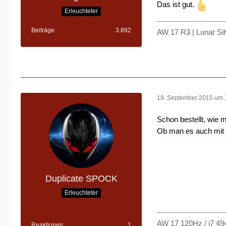
Das ist gut.
Erleuchteter
Beiträge
3.892
AW 17 R3 | Lunar Si
19. September 2015 um 
Schon bestellt, wie
Ob man es auch mit 
Duplicate SPOCK
Erleuchteter
AW 17 120Hz / i7 49
Reaktionen
1