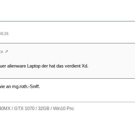
06:26
xx
euer alienware Laptop der hat das verdient Xd.
ie an mg.roth.-Sniff.
40MX / GTX 1070 / 32GB / Win10 Pro