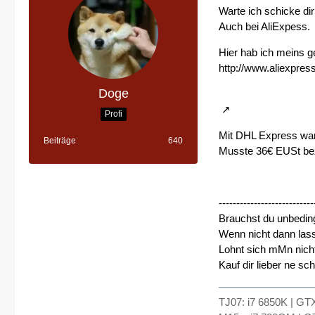
Warte ich schicke di
Auch bei AliExpess.
Hier hab ich meins g
http://www.aliexpre
Doge
Profi
Mit DHL Express war
Beiträge
640
Musste 36€ EUSt be
---------------------------
Brauchst du unbedin
Wenn nicht dann lass
Lohnt sich mMn nich
Kauf dir lieber ne sc
TJ07: i7 6850K | G