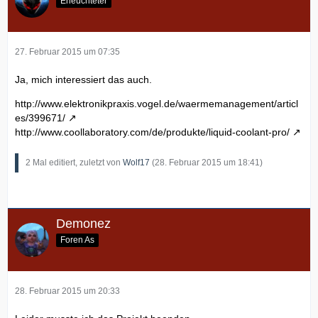
Erleuchteter
27. Februar 2015 um 07:35
Ja, mich interessiert das auch.
http://www.elektronikpraxis.vogel.de/waermemanagement/articl
es/399671/
http://www.coollaboratory.com/de/produkte/liquid-coolant-pro/
2 Mal editiert, zuletzt von
Wolf17
(
28. Februar 2015 um 18:41
)
Demonez
Foren As
28. Februar 2015 um 20:33