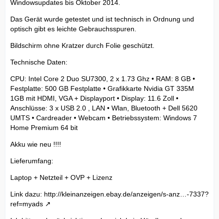
Windowsupdates bis Oktober 2014.
Das Gerät wurde getestet und ist technisch in Ordnung und
optisch gibt es leichte Gebrauchsspuren.
Bildschirm ohne Kratzer durch Folie geschützt.
Technische Daten:
CPU: Intel Core 2 Duo SU7300, 2 x 1.73 Ghz • RAM: 8 GB •
Festplatte: 500 GB Festplatte • Grafikkarte Nvidia GT 335M
1GB mit HDMI, VGA + Displayport • Display: 11.6 Zoll •
Anschlüsse: 3 x USB 2.0 , LAN • Wlan, Bluetooth + Dell 5620
UMTS • Cardreader • Webcam • Betriebssystem: Windows 7
Home Premium 64 bit
Akku wie neu !!!!
Lieferumfang:
Laptop + Netzteil + OVP + Lizenz
Link dazu:
http://kleinanzeigen.ebay.de/anzeigen/s-anz…-7337?
ref=myads