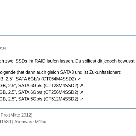
9:34
ch zwei SSDs im RAID laufen lassen. Du solltest dir jedoch bewusst
olgende (hat dann auch gleich SATA3 und ist Zukunftssicher):
B, 2.5", SATA 6Gb/s (CT064M4SSD2)
GB, 2.5", SATA 6Gb/s (CT128M4SSD2)
GB, 2.5", SATA 6Gb/s (CT256M4SSD2)
GB, 2.5", SATA 6Gb/s (CT512M4SSD2)
ro (Mitte 2012)
1530 | Alienware M15x