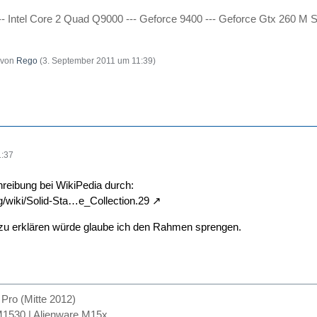
-- Intel Core 2 Quad Q9000 --- Geforce 9400 --- Geforce Gtx 260 M
t von
Rego
(
3. September 2011 um 11:39
)
1:37
hreibung bei WikiPedia durch:
rg/wiki/Solid-Sta…e_Collection.29
 zu erklären würde glaube ich den Rahmen sprengen.
ro (Mitte 2012)
1530 | Alienware M15x