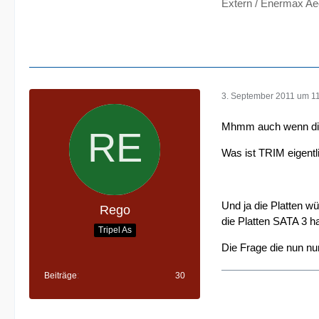
Extern / Enermax Ae
3. September 2011 um 1
Mhmm auch wenn die Fr
Was ist TRIM eigentli
Und ja die Platten w
Rego
die Platten SATA 3 h
Tripel As
Die Frage die nun nu
Beiträge
30