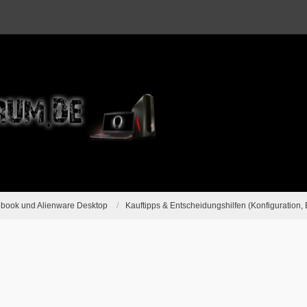
ebook und Alienware Desktop
Kauftipps & Entscheidungshilfen (Konfiguration, 