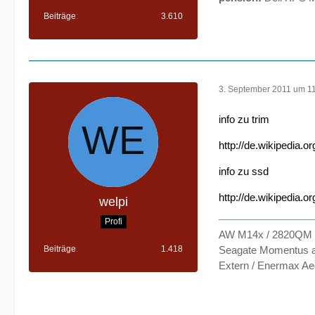
Beiträge
3.610
3. September 2011 um 1
info zu trim
http://de.wikipedia.o
info zu ssd
http://de.wikipedia.or
welpi
Profi
AW M14x / 2820QM /
Beiträge
1.418
Seagate Momentus an
Extern / Enermax Ae