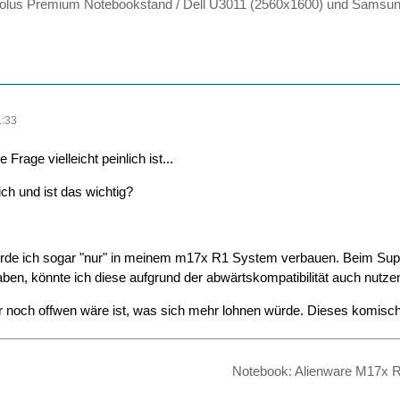
olus Premium Notebookstand / Dell U3011 (2560x1600) und Samsun
1:33
age vielleicht peinlich ist...
ch und ist das wichtig?
ürde ich sogar "nur" in meinem m17x R1 System verbauen. Beim Supp
aben, könnte ich diese aufgrund der abwärtskompatibilität auch nutze
r noch offwen wäre ist, was sich mehr lohnen würde. Dieses komisch
Notebook: Alienware M17x 