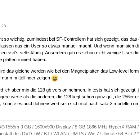
1:28
ht so wichtig, zumindest bei SF-Controllern hat sich gezeigt, das das
rlassen das ein User so etwas manuell macht. Und wenn man sich di
nen ssd's selbständig. Auserdem gab es schon nicht wenige User 
 platten ruiniert haben.
d das gleiche werden wie bei den Magnetplatten das Low-level forma
r nur n mittelfinger zeigen
 ich aber min die 128 gb version nehmen. In tests hat sich gezeigt, j
ingere werte als die anderen, die 128 liegt schon ganz gut, die 256er un
 könnte es auch lohnenswert sein sich mal nach sata-2 modellen u
GT555m 3 GB / 1600x900 Display / 8 GB 1866 MHz HyperX RAM / 
statt des DVD-LW / BT / WLAN / UMTS / Win 7 Ultimate 64 Bit / 