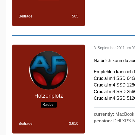
Beiträge
505
3. September 2011 um 0
Natürlich kann du au
Empfehlen kann ich f
Crucial m4 SSD 64G
Crucial m4 SSD 128
Crucial m4 SSD 256
Hotzenplotz
Crucial m4 SSD 512
Räuber
currently:
MacBook P
pension:
Dell XPS M
Beiträge
3.610