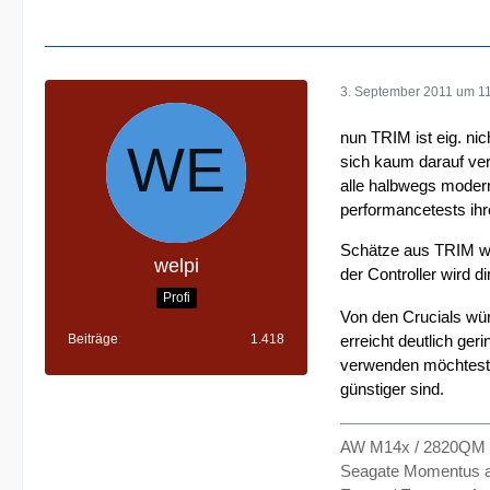
3. September 2011 um 1
nun TRIM ist eig. nic
sich kaum darauf ve
alle halbwegs moder
performancetests ihre
Schätze aus TRIM wir
welpi
der Controller wird di
Profi
Von den Crucials würd
erreicht deutlich ger
Beiträge
1.418
verwenden möchtest,
günstiger sind.
AW M14x / 2820QM /
Seagate Momentus an