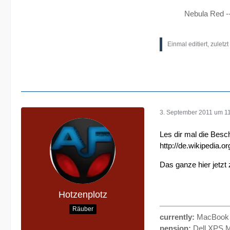
Nebula Red -
Einmal editiert, zuletz
3. September 2011 um 1
Les dir mal die Besc
http://de.wikipedia.o
Das ganze hier jetzt
Hotzenplotz
Räuber
currently:
MacBook P
pension:
Dell XPS M