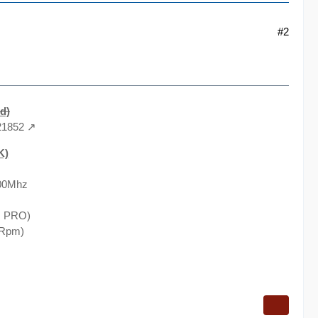
#2
d)
21852
K)
600Mhz
O PRO)
0Rpm)