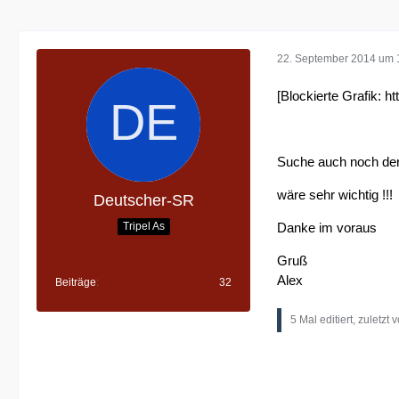
22. September 2014 um 
[Blockierte Grafik:
ht
Suche auch noch den 
wäre sehr wichtig !!!
Deutscher-SR
Tripel As
Danke im voraus
Gruß
Alex
Beiträge
32
5 Mal editiert, zuletzt 