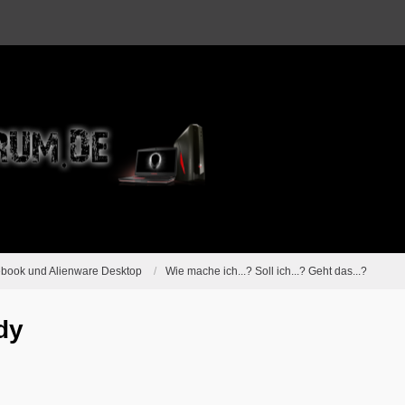
ebook und Alienware Desktop
Wie mache ich...? Soll ich...? Geht das...?
dy