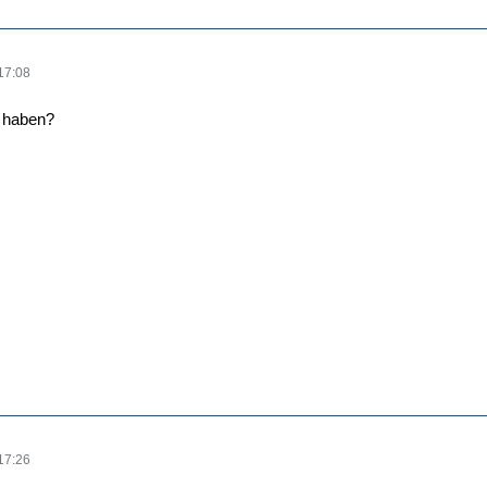
17:08
r haben?
17:26