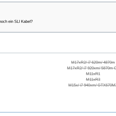
noch ein SLI Kabel?
M17xR2/ i7 620m/ 4870m
M17xR2/ i7 920xm/ 5870m 
M11xR1
M11xR3
M15x/ i7 940xm/ GTX670M