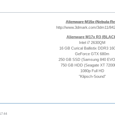
Alienware M15x (Nebula Re
http://www.3dmark.com/3dm11/84
Alienware M17x R3 (BLAC
Intel i7 2630QM
16 GB Curical Ballistix DDR3 1
GeForce GTX 680m
250 GB SSD (Samsung 840 EV
750 GB HDD (Seagate XT 720
1080p Full HD
"Klipsch-Sound"
17:44