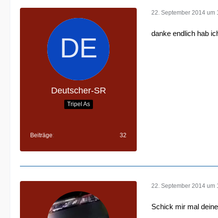
22. September 2014 um 
danke endlich hab ic
Deutscher-SR
Tripel As
Beiträge
32
22. September 2014 um 
Schick mir mal dein