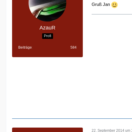
Gruß Jan
AzauR
Profi
Beiträge
584
22. September 2014 um 