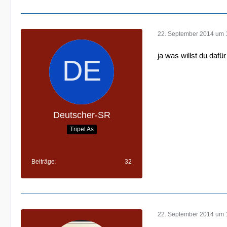
22. September 2014 um 
ja was willst du dafü
Deutscher-SR
Tripel As
Beiträge
32
22. September 2014 um 