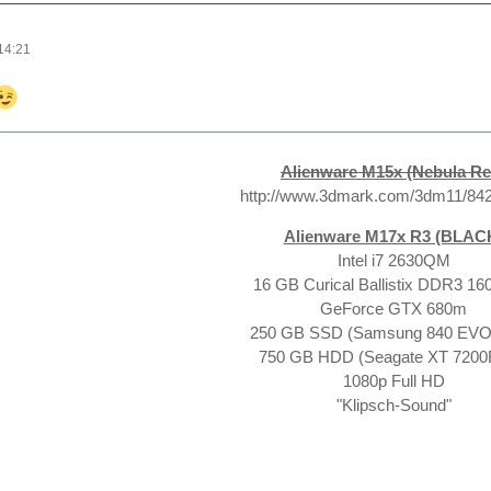
14:21
Alienware M15x (Nebula Re
http://www.3dmark.com/3dm11/84
Alienware M17x R3 (BLAC
Intel i7 2630QM
16 GB Curical Ballistix DDR3 1
GeForce GTX 680m
250 GB SSD (Samsung 840 EV
750 GB HDD (Seagate XT 720
1080p Full HD
"Klipsch-Sound"