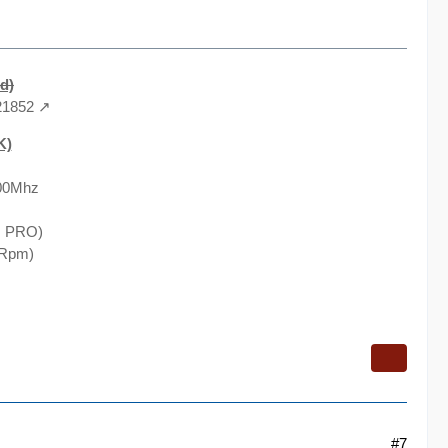
d)
21852
K)
600Mhz
O PRO)
0Rpm)
#7