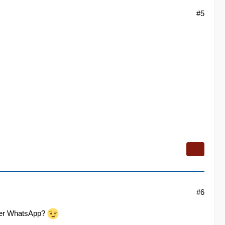
#5
#6
über WhatsApp?