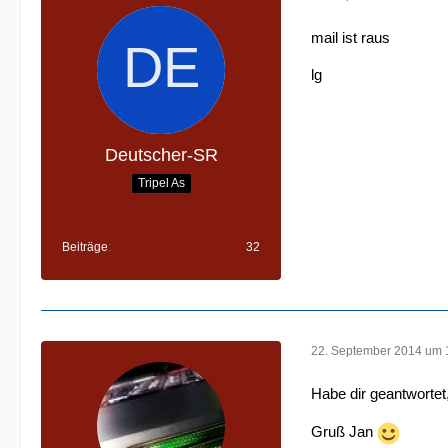
mail ist raus
lg
Deutscher-SR
Tripel As
Beiträge
32
22. September 2014 um 
Habe dir geantworte
Gruß Jan