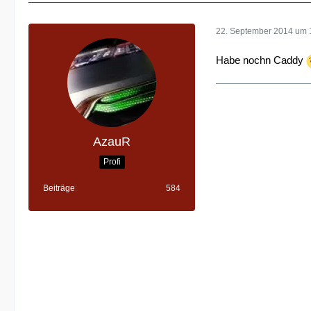
22. September 2014 um 
Habe nochn Caddy
AzauR
Profi
Beiträge
584