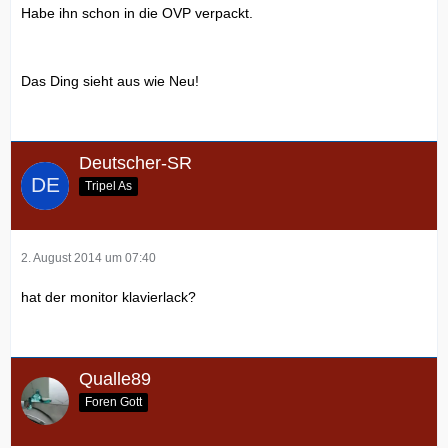
Habe ihn schon in die OVP verpackt.
Das Ding sieht aus wie Neu!
Deutscher-SR
Tripel As
2. August 2014 um 07:40
hat der monitor klavierlack?
Qualle89
Foren Gott