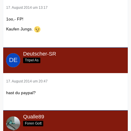
17. August 2014 um 13:17
1oo,- FP!
Kaufen Jungs.
Deutscher-SR
Tripel As
17. August 2014 um 20:47
hast du paypal?
Qualle89
Foren Gott