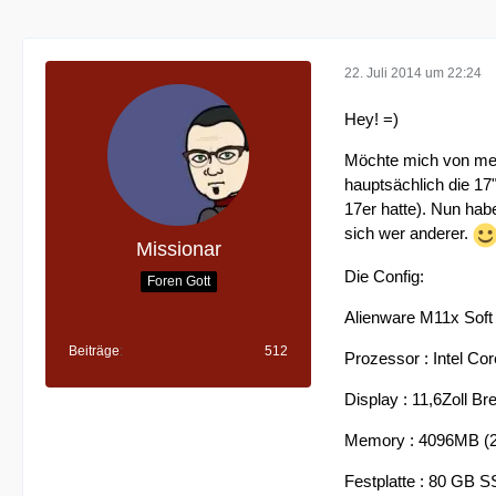
22. Juli 2014 um 22:24
Hey! =)
Möchte mich von mei
hauptsächlich die 17
17er hatte). Nun habe
sich wer anderer.
Missionar
Die Config:
Foren Gott
Alienware M11x Soft 
Beiträge
512
Prozessor : Intel C
Display : 11,6Zoll B
Memory : 4096MB (
Festplatte : 80 GB 