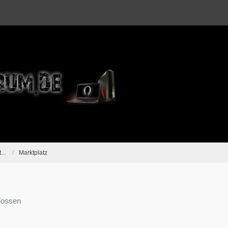
...
Marktplatz
lossen