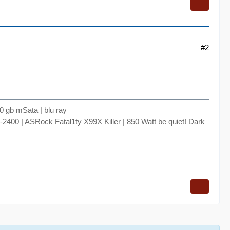
#2
0 gb mSata | blu ray
00 | ASRock Fatal1ty X99X Killer | 850 Watt be quiet! Dark