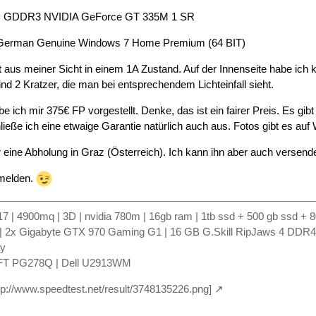
GB GDDR3 NVIDIA GeForce GT 335M 1 SR
 German Genuine Windows 7 Home Premium (64 BIT)
t aus meiner Sicht in einem 1A Zustand. Auf der Innenseite habe ich 
nd 2 Kratzer, die man bei entsprechendem Lichteinfall sieht.
e ich mir 375€ FP vorgestellt. Denke, das ist ein fairer Preis. Es g
hließe ich eine etwaige Garantie natürlich auch aus. Fotos gibt es au
 eine Abholung in Graz (Österreich). Ich kann ihn aber auch versend
 melden.
17 | 4900mq | 3D | nvidia 780m | 16gb ram | 1tb ssd + 500 gb ssd + 8
 | 2x Gigabyte GTX 970 Gaming G1 | 16 GB G.Skill RipJaws 4 DDR4-24
ay
FT PG278Q | Dell U2913WM
ttp://www.speedtest.net/result/3748135226.png]