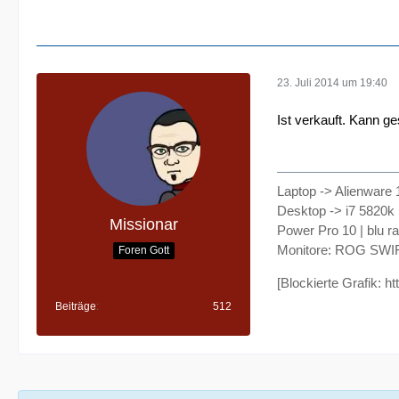
23. Juli 2014 um 19:40
Ist verkauft. Kann 
Laptop -> Alienware 
Desktop -> i7 5820k
Missionar
Power Pro 10 | blu r
Monitore: ROG SWI
Foren Gott
[Blockierte Grafik: h
Beiträge
512