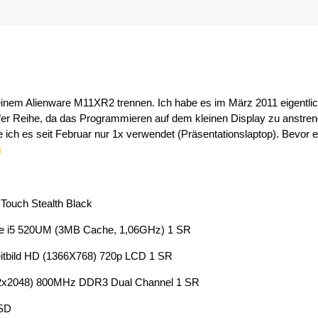
nem Alienware M11XR2 trennen. Ich habe es im März 2011 eigentlich
"er Reihe, da das Programmieren auf dem kleinen Display zu anstre
 ich es seit Februar nur 1x verwendet (Präsentationslaptop). Bevor er a
Touch Stealth Black
ore i5 520UM (3MB Cache, 1,06GHz) 1 SR
reitbild HD (1366X768) 720p LCD 1 SR
2x2048) 800MHz DDR3 Dual Channel 1 SR
SSD