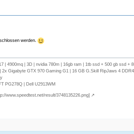
geschlossen werden.
17 | 4900mq | 3D | nvidia 780m | 16gb ram | 1tb ssd + 500 gb ssd + 8
 | 2x Gigabyte GTX 970 Gaming G1 | 16 GB G.Skill RipJaws 4 DDR4-24
ay
FT PG278Q | Dell U2913WM
ttp://www.speedtest.net/result/3748135226.png]