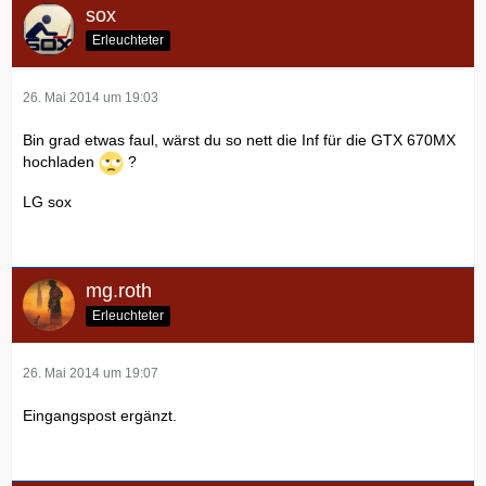
sox
Erleuchteter
26. Mai 2014 um 19:03
Bin grad etwas faul, wärst du so nett die Inf für die GTX 670MX
hochladen
?
LG sox
mg.roth
Erleuchteter
26. Mai 2014 um 19:07
Eingangspost ergänzt.