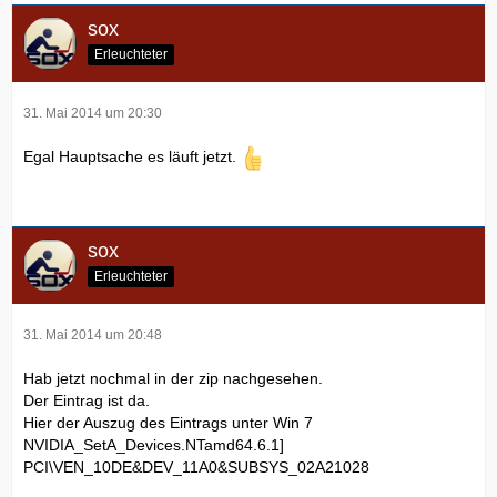
sox
Erleuchteter
31. Mai 2014 um 20:30
Egal Hauptsache es läuft jetzt.
sox
Erleuchteter
31. Mai 2014 um 20:48
Hab jetzt nochmal in der zip nachgesehen.
Der Eintrag ist da.
Hier der Auszug des Eintrags unter Win 7
NVIDIA_SetA_Devices.NTamd64.6.1]
PCI\VEN_10DE&DEV_11A0&SUBSYS_02A21028