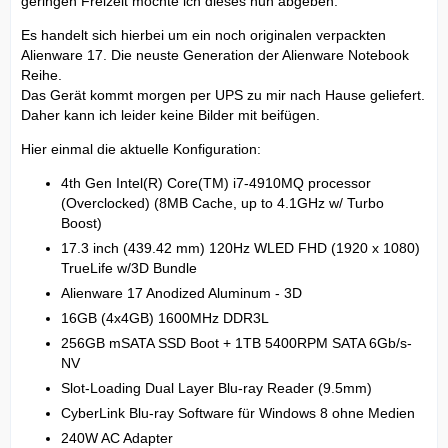
geringen Freizeit möchte ich dieses nun abgeben.
Es handelt sich hierbei um ein noch originalen verpackten
Alienware 17. Die neuste Generation der Alienware Notebook
Reihe.
Das Gerät kommt morgen per UPS zu mir nach Hause geliefert.
Daher kann ich leider keine Bilder mit beifügen.
Hier einmal die aktuelle Konfiguration:
4th Gen Intel(R) Core(TM) i7-4910MQ processor
(Overclocked) (8MB Cache, up to 4.1GHz w/ Turbo
Boost)
17.3 inch (439.42 mm) 120Hz WLED FHD (1920 x 1080)
TrueLife w/3D Bundle
Alienware 17 Anodized Aluminum - 3D
16GB (4x4GB) 1600MHz DDR3L
256GB mSATA SSD Boot + 1TB 5400RPM SATA 6Gb/s-
NV
Slot-Loading Dual Layer Blu-ray Reader (9.5mm)
CyberLink Blu-ray Software für Windows 8 ohne Medien
240W AC Adapter