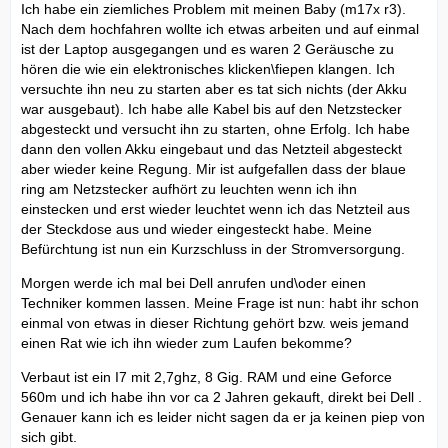
Ich habe ein ziemliches Problem mit meinen Baby (m17x r3).
Nach dem hochfahren wollte ich etwas arbeiten und auf einmal
ist der Laptop ausgegangen und es waren 2 Geräusche zu
hören die wie ein elektronisches klicken\fiepen klangen. Ich
versuchte ihn neu zu starten aber es tat sich nichts (der Akku
war ausgebaut). Ich habe alle Kabel bis auf den Netzstecker
abgesteckt und versucht ihn zu starten, ohne Erfolg. Ich habe
dann den vollen Akku eingebaut und das Netzteil abgesteckt
aber wieder keine Regung. Mir ist aufgefallen dass der blaue
ring am Netzstecker aufhört zu leuchten wenn ich ihn
einstecken und erst wieder leuchtet wenn ich das Netzteil aus
der Steckdose aus und wieder eingesteckt habe. Meine
Befürchtung ist nun ein Kurzschluss in der Stromversorgung.
Morgen werde ich mal bei Dell anrufen und\oder einen
Techniker kommen lassen. Meine Frage ist nun: habt ihr schon
einmal von etwas in dieser Richtung gehört bzw. weis jemand
einen Rat wie ich ihn wieder zum Laufen bekomme?
Verbaut ist ein I7 mit 2,7ghz, 8 Gig. RAM und eine Geforce
560m und ich habe ihn vor ca 2 Jahren gekauft, direkt bei Dell .
Genauer kann ich es leider nicht sagen da er ja keinen piep von
sich gibt.