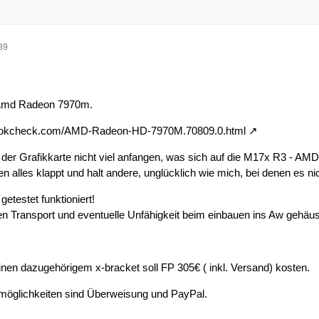
39
 Amd Radeon 7970m.
bookcheck.com/AMD-Radeon-HD-7970M.70809.0.html
 der Grafikkarte nicht viel anfangen, was sich auf die M17x R3 - AMD
n alles klappt und halt andere, unglücklich wie mich, bei denen es nic
etestet funktioniert!
n Transport und eventuelle Unfähigkeit beim einbauen ins Aw gehäu
einen dazugehörigem x-bracket soll FP 305€ ( inkl. Versand) kosten.
möglichkeiten sind Überweisung und PayPal.