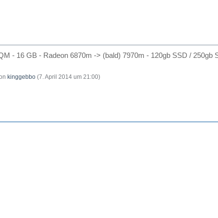
 QM - 16 GB - Radeon 6870m -> (bald) 7970m - 120gb SSD / 250gb 
von
kinggebbo
(
7. April 2014 um 21:00
)