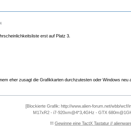
14
cheinlichkeitsliste erst auf Platz 3.
nem eher zusagt die Grafikkarten durchzutesten oder Windows neu a
[Blockierte Grafik:
http://www.alien-forum.net/wbb/wcf
M17xR2 - i7-920xm@4*3,4GHz - GTX 680m@1GH
!!!
Gewinne eine TactX Tastatur // alienwar