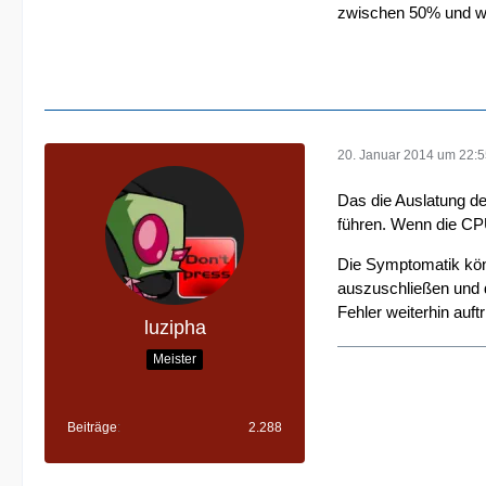
zwischen 50% und we
20. Januar 2014 um 22:
Das die Auslatung d
führen. Wenn die CPU
Die Symptomatik könn
auszuschließen und di
Fehler weiterhin auft
luzipha
Meister
Beiträge
2.288