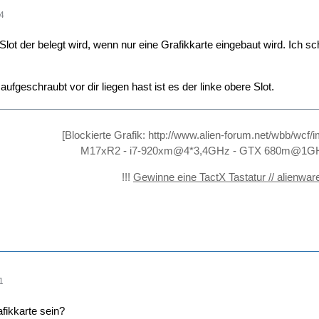
04
Slot der belegt wird, wenn nur eine Grafikkarte eingebaut wird. Ich 
fgeschraubt vor dir liegen hast ist es der linke obere Slot.
[Blockierte Grafik:
http://www.alien-forum.net/wbb/wcf
M17xR2 - i7-920xm@4*3,4GHz - GTX 680m@1GH
!!!
Gewinne eine TactX Tastatur // alienwar
1
fikkarte sein?