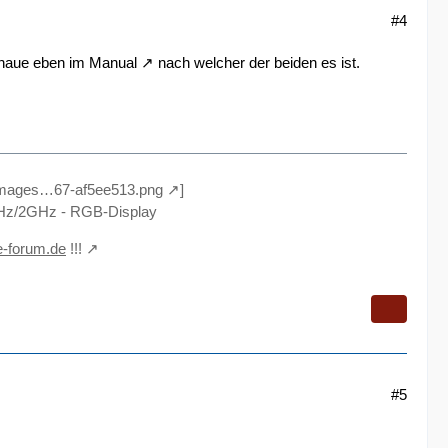
#4
schaue eben im
Manual
nach welcher der beiden es ist.
/images…67-af5ee513.png
]
z/2GHz - RGB-Display
e-forum.de
!!!
#5