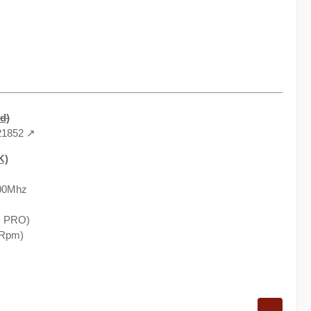
d)
21852
K)
600Mhz
O PRO)
0Rpm)