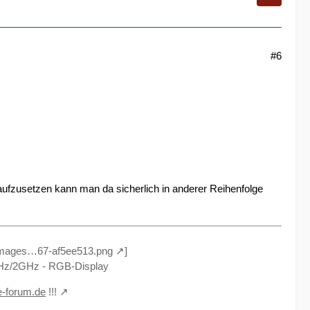
#6
ufzusetzen kann man da sicherlich in anderer Reihenfolge
/images…67-af5ee513.png
]
z/2GHz - RGB-Display
e-forum.de
!!!