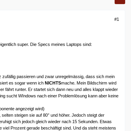
#1
 eigentlich super. Die Specs meines Laptops sind:
ufällig passieren und zwar unregelmässig, dass sich mein
iert es sogar wenn ich
NICHTS
mache. Mein Bildschirm wird
hrt runter. Er startet sich dann neu und alles klappt wieder
oting sucht WIndows nach einer Problemlösung kann aber keine
ponente angezeigt wird)
elten steigen sie auf 80° und höher. Jedoch steigt der
 beruhigt sich jedoch gleich wieder nach 15 Sekunden. Etwas
e viel Prozent gerade beschäftigt sind. Und da steht meistens