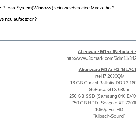
 z.B. das System(Windows) sein welches eine Macke hat?
ws neu aufsetzten?
Alienware M15x (Nebula Re
http://www.3dmark.com/3dm11/84
Alienware M17x R3 (BLAC
Intel i7 2630QM
16 GB Curical Ballistix DDR3 1
GeForce GTX 680m
250 GB SSD (Samsung 840 EV
750 GB HDD (Seagate XT 720
1080p Full HD
"Klipsch-Sound"