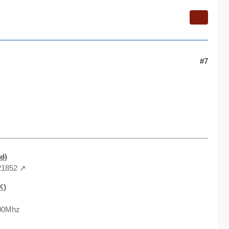
#7
d)
21852
K)
600Mhz