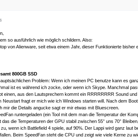
36
n,
em so ausführlich wie möglich schildern. Also:
top von Alienware, seit etwa einem Jahr, dieser Funktionierte bisher
esamt 800GB SSD
uptsächlichen Problem: Wenn ich meinen PC benutze kann es ganz z
hmal ist es während ich zocke, oder wenn ich Skype. Manchmal pass
ibt einen, aus den Lautsprechern kommt ein RRRRRRRR Sound und er fä
 Neustart fragt er mich wie ich Windows starten will. Nach dem Bo
h mir die Details angucke sagt er mir etwas mit Bluescreen.
eedFan runtergeladen (ein Tool mit dem man die Temperatur der Kom
 das die Temperaturen der GPU stabil zwischen 55° uns 70° Bleiben, s
zu, wenn ich Battlefield 4 spiele, auf 90%. Der Lappi wird ganz laut
efallen. Beim SpeedFan steht die CPU und zeigt wie viele Kerne zu wi