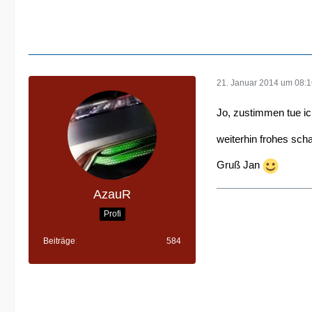
21. Januar 2014 um 08:
Jo, zustimmen tue ich
weiterhin frohes scha
Gruß Jan
AzauR
Profi
Beiträge
584