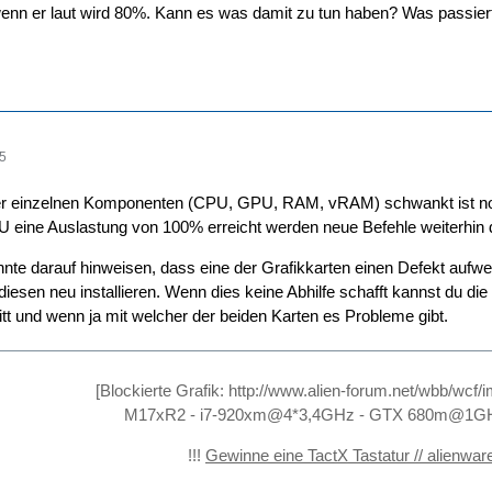
nn er laut wird 80%. Kann es was damit zu tun haben? Was passier
55
er einzelnen Komponenten (CPU, GPU, RAM, vRAM) schwankt ist norma
 eine Auslastung von 100% erreicht werden neue Befehle weiterhin d
te darauf hinweisen, dass eine der Grafikkarten einen Defekt aufwei
esen neu installieren. Wenn dies keine Abhilfe schafft kannst du die 
ritt und wenn ja mit welcher der beiden Karten es Probleme gibt.
[Blockierte Grafik:
http://www.alien-forum.net/wbb/wcf
M17xR2 - i7-920xm@4*3,4GHz - GTX 680m@1GH
!!!
Gewinne eine TactX Tastatur // alienwar