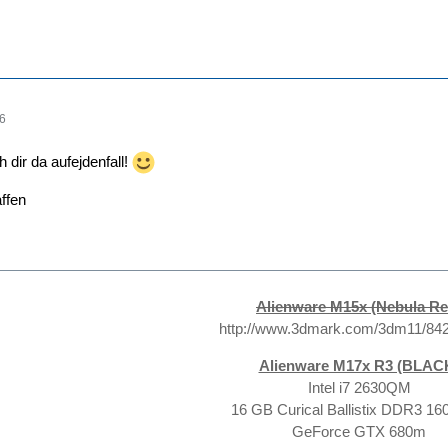
16
 dir da aufejdenfall!
ffen
Alienware M15x (Nebula Re
http://www.3dmark.com/3dm11/84
Alienware M17x R3 (BLAC
Intel i7 2630QM
16 GB Curical Ballistix DDR3 1
GeForce GTX 680m