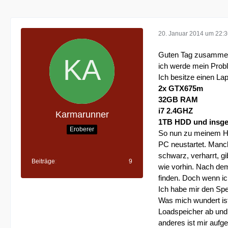
20. Januar 2014 um 22:
Guten Tag zusamme
ich werde mein Probl
Ich besitze einen Lap
2x GTX675m
32GB RAM
i7 2.4GHZ
Karmarunner
1TB HDD und insg
Eroberer
So nun zu meinem Ha
PC neustartet. Manc
schwarz, verharrt, g
Beiträge
9
wie vorhin. Nach dem
finden. Doch wenn ic
Ich habe mir den Sp
Was mich wundert ist
Loadspeicher ab und 
anderes ist mir aufg