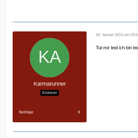
20. Januar 2014 um 23:
Tut mir leid ich bin 
Karmarunner
Eroberer
Beiträge
9