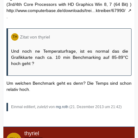
(3rd/4th Core Processors with HD Graphics Win 8, 7 (64 Bit) )
http://www.computerbase.de/downloads/trei…ktreiber/67990/
.
Zitat von thyriel
Und noch ne Temperaturfrage, ist es normal das die
Grafikkarte nach ca. 10 min Benchmarking auf 85-89°C
hoch geht ?
Um welchen Benchmark geht es denn? Die Temps sind schon
relativ hoch.
Einmal editiert, zuletzt von
mg.roth
(
21. Dezember 2013 um 21:42
)
thyriel