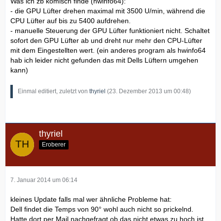
Was ich zb komisch finde (hwinfo64):
- die GPU Lüfter drehen maximal mit 3500 U/min, während die
CPU Lüfter auf bis zu 5400 aufdrehen.
- manuelle Steuerung der GPU Lüfter funktioniert nicht. Schaltet
sofort den GPU Lüfter ab und dreht nur mehr den CPU-Lüfter
mit dem Eingestellten wert. (ein anderes program als hwinfo64
hab ich leider nicht gefunden das mit Dells Lüftern umgehen
kann)
Einmal editiert, zuletzt von
thyriel
(
23. Dezember 2013 um 00:48
)
thyriel
Eroberer
7. Januar 2014 um 06:14
kleines Update falls mal wer ähnliche Probleme hat:
Dell findet die Temps von 90° wohl auch nicht so prickelnd.
Hatte dort per Mail nachgefragt ob das nicht etwas zu hoch ist,