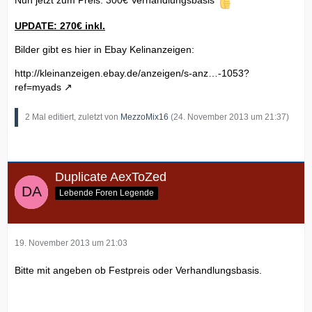
Nun jetzt zum Preis: 300€ Verhandlungsbasis
UPDATE: 270€ inkl.
Bilder gibt es hier in Ebay Kelinanzeigen:
http://kleinanzeigen.ebay.de/anzeigen/s-anz…-1053?
ref=myads
2 Mal editiert, zuletzt von
MezzoMix16
(
24. November 2013 um 21:37
)
Duplicate AexToZed
Lebende Foren Legende
19. November 2013 um 21:03
Bitte mit angeben ob Festpreis oder Verhandlungsbasis.