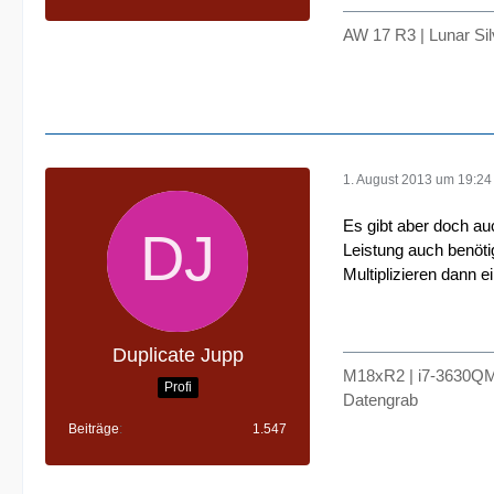
AW 17 R3 | Lunar Si
1. August 2013 um 19:24
Es gibt aber doch au
Leistung auch benöti
Multiplizieren dann ei
Duplicate Jupp
M18xR2 | i7-3630QM
Profi
Datengrab
Beiträge
1.547