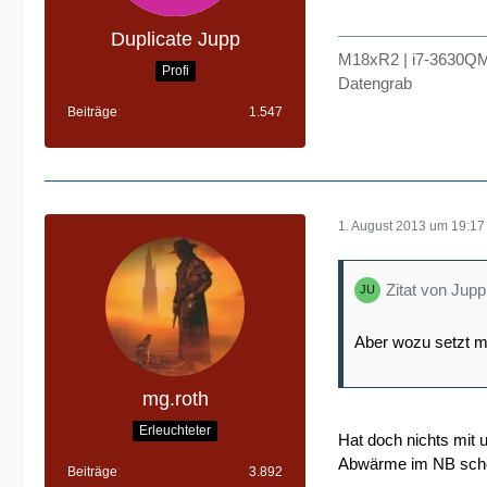
Duplicate Jupp
M18xR2 | i7-3630QM
Profi
Datengrab
Beiträge
1.547
1. August 2013 um 19:17
Zitat von Jupp
Aber wozu setzt ma
mg.roth
Erleuchteter
Hat doch nichts mit u
Abwärme im NB schon
Beiträge
3.892