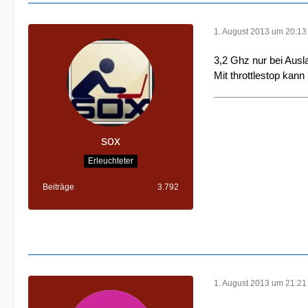
1. August 2013 um 20:13
3,2 Ghz nur bei Ausl
Mit throttlestop kann
sox
Erleuchteter
Beiträge
3.792
1. August 2013 um 21:21