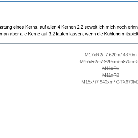
astung eines Kerns, auf allen 4 Kernen 2,2 soweit ich mich noch erin
 man aber alle Kerne auf 3,2 laufen lassen, wenn die Kühlung mitspielt
M17xR2/ i7 620m/ 4870m
M17xR2/ i7 920xm/ 5870m 
M11xR1
M11xR3
M15x/ i7 940xm/ GTX670M