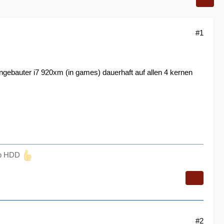
#1
gebauter i7 920xm (in games) dauerhaft auf allen 4 kernen
0Gb HDD
#2