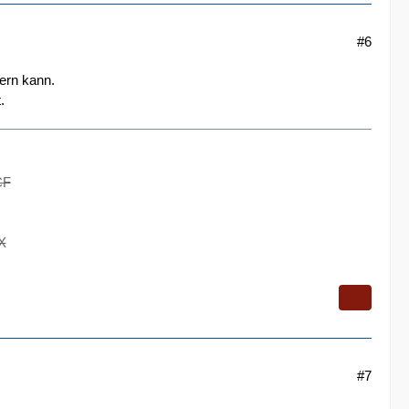
#6
nern kann.
.
CF
X
#7