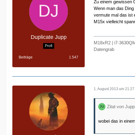
Zu einem gewissen Gr
Wenn man das Ding ve
vermute mal das ist 
M15x vielleicht span
Duplicate Jupp
M18xR2 | i7-3630QM
Profi
Datengrab
Beiträge
1.547
1. August 2013 um 21:27
Zitat von Jupp
wobei das in einem