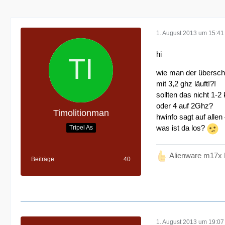
1. August 2013 um 15:41
hi
wie man der überschr
mit 3,2 ghz läuft!?!
sollten das nicht 1-2
oder 4 auf 2Ghz?
Timolitionman
hwinfo sagt auf alle
was ist da los?
Tripel As
Alienware m17x 
Beiträge
40
1. August 2013 um 19:07