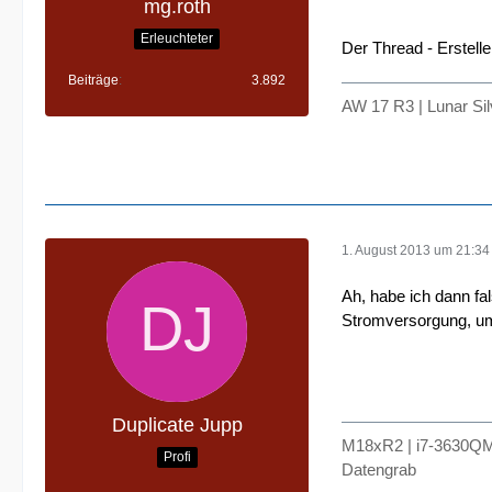
mg.roth
Erleuchteter
Der Thread - Erstell
Beiträge
3.892
AW 17 R3 | Lunar Si
1. August 2013 um 21:34
Ah, habe ich dann fa
Stromversorgung, um
Duplicate Jupp
M18xR2 | i7-3630QM
Profi
Datengrab