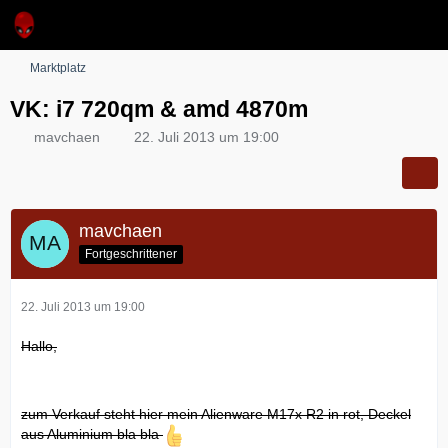
Marktplatz
VK: i7 720qm & amd 4870m
mavchaen
22. Juli 2013 um 19:00
mavchaen
Fortgeschrittener
22. Juli 2013 um 19:00
Hallo,
zum Verkauf steht hier mein Alienware M17x R2 in rot, Deckel
aus Aluminium bla bla