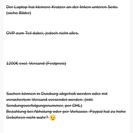
Der Laptop hat kleinere Kratzer an der linken unteren Seite.
(siehe Bilder)
OVP zum Teil dabei, jedoch nicht alles.
1200€ excl. Versand (Festpreis)
Sachen können in Duisburg abgeholt werden oder mit
versichertem Versand versendet werden. (inkl.
Sendungsverfolgungsnummer, per DHL)
Bezahlung bei Abholung oder per Vorkasse. Paypal hat zu hohe
Gebühren nicht wahr?