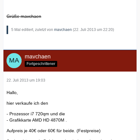
Grüße mavchaen
5 Mal editiert, zuletzt von
mavchaen
(
22. Juli 2013 um 22:20
)
mavchaen
Fortgeschrittener
22. Juli 2013 um 19:03
Hallo,
hier verkaufe ich den
- Prozessor i7 720qm und die
- Grafikkarte AMD HD 4870M .
Aufpreis je 40€ oder 60€ für beide. (Festpreise)