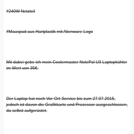
#240W Netzteil
#Mauspad aus Hartplastik mit Alienware-Logo
Mit dabei gebe ich mein Coolermaster NotePal U3 Laptopkühler
im Wert von 35€.
Der Laptop hat noch Vor-Ort-Service bis zum 27.07.2015,
jedoch ist davon die Grafikkarte und Prozessor ausgeschlossen,
da selbst aufgerüstet.