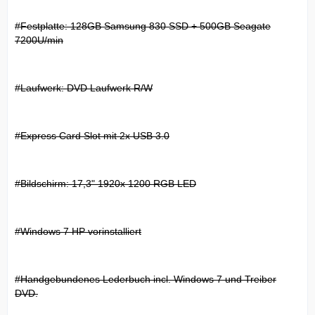
#Festplatte: 128GB Samsung 830 SSD + 500GB Seagate
7200U/min
#Laufwerk: DVD Laufwerk R/W
#Express Card Slot mit 2x USB 3.0
#Bildschirm: 17,3" 1920x 1200 RGB LED
#Windows 7 HP vorinstalliert
#Handgebundenes Lederbuch incl. Windows 7 und Treiber
DVD.