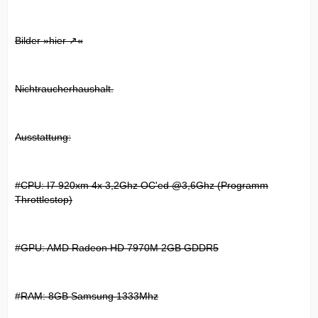
Bilder »
hier
«
Nichtraucherhaushalt.
Ausstattung:
#CPU: I7 920xm 4x 3,2Ghz OC'ed @3,6Ghz (Programm
Throttlestop)
#GPU: AMD Radeon HD 7970M 2GB GDDR5
#RAM: 8GB Samsung 1333Mhz