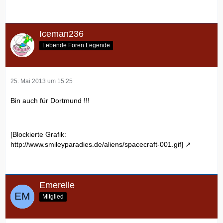
Iceman236
Lebende Foren Legende
25. Mai 2013 um 15:25
Bin auch für Dortmund !!!
[Blockierte Grafik:
http://www.smileyparadies.de/aliens/spacecraft-001.gif]
Emerelle
Mitglied