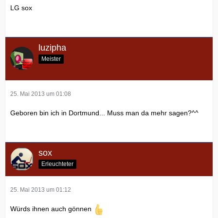
LG sox
luzipha
Meister
25. Mai 2013 um 01:08
Geboren bin ich in Dortmund... Muss man da mehr sagen?^^
sox
Erleuchteter
25. Mai 2013 um 01:12
Würds ihnen auch gönnen