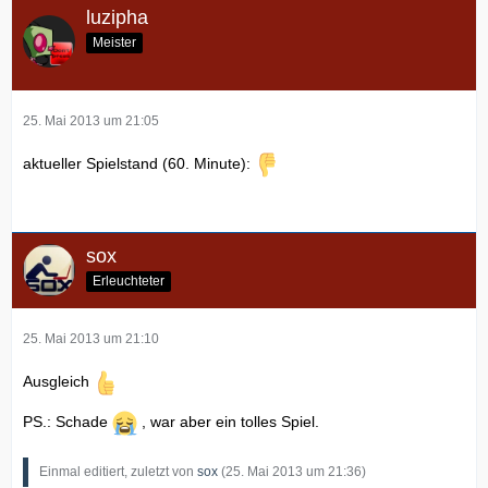
luzipha
Meister
25. Mai 2013 um 21:05
aktueller Spielstand (60. Minute):
sox
Erleuchteter
25. Mai 2013 um 21:10
Ausgleich
PS.: Schade
, war aber ein tolles Spiel.
Einmal editiert, zuletzt von
sox
(
25. Mai 2013 um 21:36
)