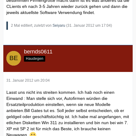
bestimmten Firmengröße macht dann ist es was anderes da die
CLients eh nach 3-5 Jahren wieder zurück gehen und dann die
jeweils aktuellste Software Verwendung findet.
2 Mal editiert, zuletzt von
Seiyaru
(
31. Januar 2012 um 17:04
)
bernds0611
Haudegen
31. Januar 2012 um 20:04
Lasst uns nicht ins streiten kommen. Ich hab noch einen
Einwand : Man stelle sich vor, Autofirmen würden die
Ersatzteilproduktion einstellen, wenn sie neue Modelle
anbieten.Bill Gates tut es. Soll jeder selbst entscheiden, ob er
geldgeil oder geschäftstüchtig ist. Ich habe mal angefangen, mit
etlichen Disketten Win 311 zu installieren und bin nun bei win 7.
XP mit SP 2 ist für mich das Beste, ich brauche keinen
Neuwagen.