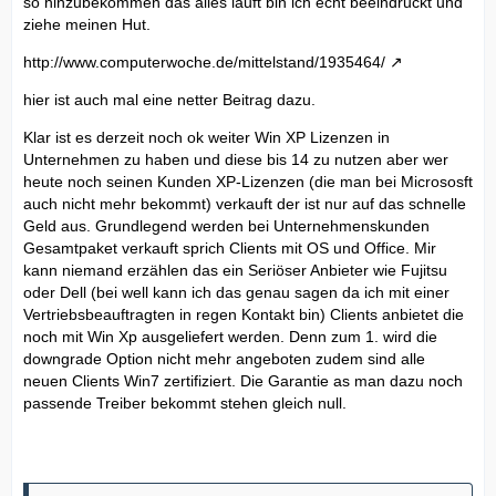
so hinzubekommen das alles läuft bin ich echt beeindruckt und
ziehe meinen Hut.
http://www.computerwoche.de/mittelstand/1935464/
hier ist auch mal eine netter Beitrag dazu.
Klar ist es derzeit noch ok weiter Win XP Lizenzen in
Unternehmen zu haben und diese bis 14 zu nutzen aber wer
heute noch seinen Kunden XP-Lizenzen (die man bei Micrososft
auch nicht mehr bekommt) verkauft der ist nur auf das schnelle
Geld aus. Grundlegend werden bei Unternehmenskunden
Gesamtpaket verkauft sprich Clients mit OS und Office. Mir
kann niemand erzählen das ein Seriöser Anbieter wie Fujitsu
oder Dell (bei well kann ich das genau sagen da ich mit einer
Vertriebsbeauftragten in regen Kontakt bin) Clients anbietet die
noch mit Win Xp ausgeliefert werden. Denn zum 1. wird die
downgrade Option nicht mehr angeboten zudem sind alle
neuen Clients Win7 zertifiziert. Die Garantie as man dazu noch
passende Treiber bekommt stehen gleich null.