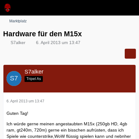
Marktplatz
Hardware für den M15x
S7alker
6. April 2013 um 13:47
S7alker
Tripel As
6. April 2013 um 13:47
Guten Tag!
Ich würde gerne meinen angestaubten M15x (250gb HD, 4gb
ram, gt240m, 720m) gerne ein bisschen aufrüsten, dass ich
Spiele wie counterstrike,WoW flüssig spielen kann und nebnher