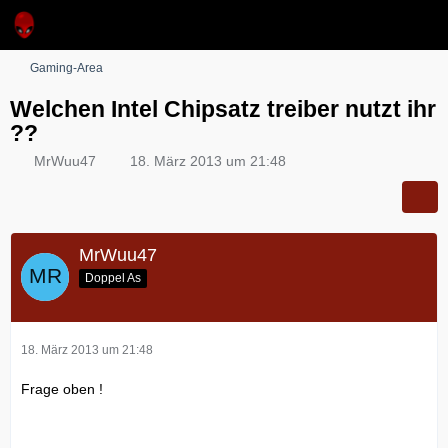
Gaming-Area
Welchen Intel Chipsatz treiber nutzt ihr
??
MrWuu47
18. März 2013 um 21:48
MrWuu47
Doppel As
18. März 2013 um 21:48
Frage oben !