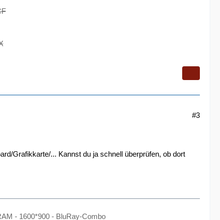
CF
X
#3
d/Grafikkarte/... Kannst du ja schnell überprüfen, ob dort
B RAM - 1600*900 - BluRay-Combo