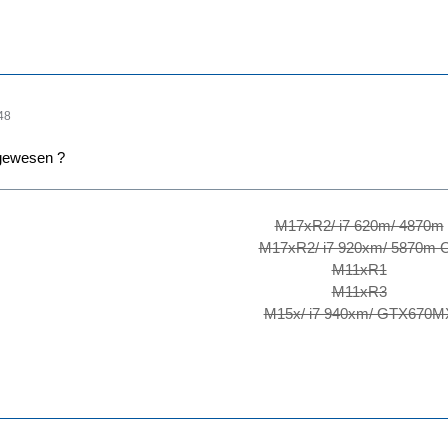
48
 gewesen ?
M17xR2/ i7 620m/ 4870m
M17xR2/ i7 920xm/ 5870m 
M11xR1
M11xR3
M15x/ i7 940xm/ GTX670M