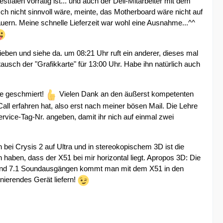
tfalen vorrätig ist... und auch der Dell-Mitarbeiter mit dem
 nicht sinnvoll wäre, meinte, das Motherboard wäre nicht auf
uern. Meine schnelle Lieferzeit war wohl eine Ausnahme...^^
ben und siehe da. um 08:21 Uhr ruft ein anderer, dieses mal
tausch der "Grafikkarte" für 13:00 Uhr. Habe ihn natürlich auch
wie geschmiert!
Vielen Dank an den äußerst kompetenten
 Call erfahren hat, also erst nach meiner bösen Mail. Die Lehre
rvice-Tag-Nr. angeben, damit ihr nich auf einmal zwei
 bei Crysis 2 auf Ultra und in stereokopischem 3D ist die
haben, dass der X51 bei mir horizontal liegt. Apropos 3D: Die
y und 7.1 Soundausgängen kommt man mit dem X51 in den
onierendes Gerät liefern!