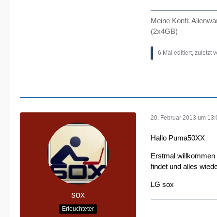
Meine Konfi: Alienw
(2x4GB)
6 Mal editiert, zuletzt 
20. Februar 2013 um 13:
Hallo Puma50XX
Erstmal willkommen i
findet und alles wiede
LG sox
sox
Erleuchteter