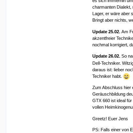
es sich immerhin um d
charmanten Dialekt, 
Lager, er wäre aber 
Bringt aber nichts,
Update 25.02.
Am Fr
akzentfreier Technike
nochmal korrigiert, d
Update 26.02.
So nac
Dell-Techniker. Witzi
daraus ist: lieber n
Techniker habt.
Zum Abschluss hier e
Geräuschbildung deut
GTX 660 ist ideal f
vollen Heimkinogen
Greetz! Euer Jens
PS: Falls einer von 