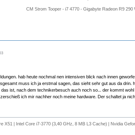
CM Strom Tooper - i7 4770 - Gigabyte Radeon R9 29
03
ldungen. hab heute nochmal nen intensiven blick nach innen geworfen
nsgesamt muss ich ja erstmal sagen, das sieht sehr gut aus da drin. h
 das ist, nach dem technikerbesuch auch noch so... der kommt wohl i
 zerschieß ich mir nachher noch meine hardware. Der schaltet ja nic
are X51 | Intel Core i7-3770 (3,40 GHz, 8 MB L3 Cache) | Nvidia