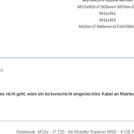
M17xR2/ i7 620m/ 4870m
M17xR2/ i7 920xm/ 5870m 
M11xR1
M11xR3
M15x/ i7 940xm/ GTX670M
18
s nicht geht, wäre ein lockeres/nicht eingestecktes Kabel an Mainboar
Notebook: M15x - i7 720 - Ati Mobility Radeon 5850 - 4 G