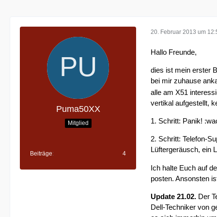
20. Februar 2013 um 12:
Hallo Freunde,
dies ist mein erster B
bei mir zuhause anka
alle am X51 interess
vertikal aufgestellt
Puma50XX
1. Schritt: Panik! :w
Mitglied
2. Schritt: Telefon
Lüftergeräusch, ein 
Beiträge
4
Ich halte Euch auf d
posten. Ansonsten is
Update 21.02.
Der Te
Dell-Techniker von ge