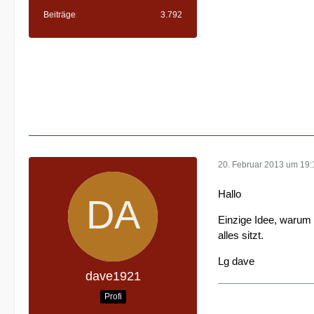
Beiträge
3.792
20. Februar 2013 um 19:
Hallo
Einzige Idee, warum e
alles sitzt.
Lg dave
dave1921
Profi