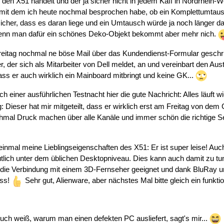
en X51 handelt und der ja sicher nicht in jedem Kaff in Nordrhein-Wes
mit dem ich heute nochmal besprochen habe, ob ein Komplettumtausch
sicher, dass es daran liege und ein Umtausch würde ja noch länger da
 wenn man dafür ein schönes Deko-Objekt bekommt aber mehr nich.
eitag nochmal ne böse Mail über das Kundendienst-Formular geschrie
r, der sich als Mitarbeiter von Dell meldet, an und vereinbart den Aus
ass er auch wirklich ein Mainboard mitbringt und keine GK...
h einer ausführlichen Testnacht hier die gute Nachricht: Alles läuft 
g: Dieser hat mir mitgeteilt, dass er wirklich erst am Freitag von dem
ochmal Druck machen über alle Kanäle und immer schön die richtige Se
inmal meine Lieblingseigenschaften des X51: Er ist super leise! Auch
lich unter dem üblichen Desktopniveau. Dies kann auch damit zu tun 
ür die Verbindung mit einem 3D-Fernseher geeignet und dank BluRa
uss!
Sehr gut, Alienware, aber nächstes Mal bitte gleich ein funkti
Euch weiß, warum man einen defekten PC ausliefert, sagt's mir...