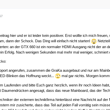
57
eitrag hier und er ist leider kein positiver. Erst wollte ich mich freue
m, dann der Schock. Das Ding will einfach nicht starten!
Netzteil
ierten: an der GTX 660 ist ein normaler HDMI Ausgang nicht der an de
, kein Erfolg. Nach wenigen Sekunden mal mehr mal weniger, schmiert 
acko:
-Support angerufen, zusammen die GraKa ausgebaut und nur am Mainb
LED-Blinken das Hoffnung weckt...
mal gar nichts. Morgen kommt 
em Laufenden und bitte Euch ganz herzlich, wenn ihr noch Ideen habt, 
t Daumendrücken angesagt, dass das neue Mainboard, das der Techni
chniker der externen technikfirma hinterlässt eine Nachricht auf der Ma
stern mir zusicherte, dass das Teil auf jeden Fall vorrätig sein müsse