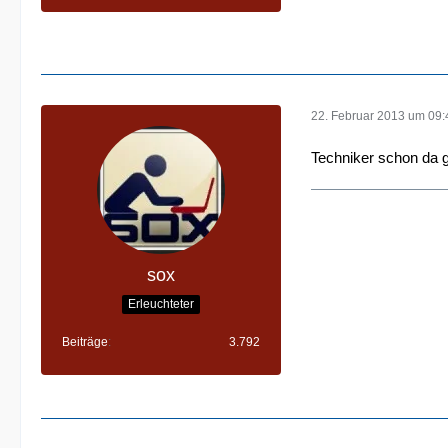
22. Februar 2013 um 09:
Techniker schon da
sox
Erleuchteter
Beiträge
3.792