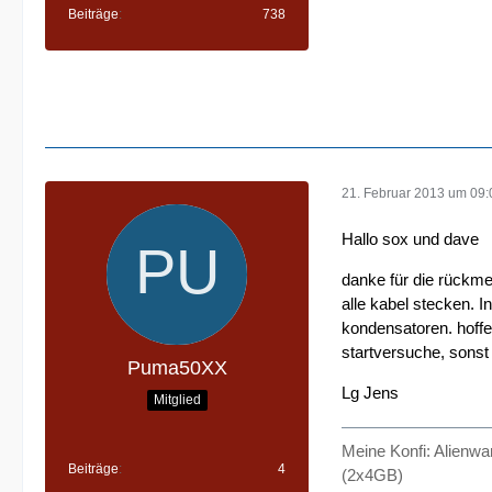
Beiträge
738
21. Februar 2013 um 09:
Hallo sox und dave
danke für die rückme
alle kabel stecken. I
kondensatoren. hoffe
startversuche, sonst
Puma50XX
Lg Jens
Mitglied
Meine Konfi: Alienw
Beiträge
4
(2x4GB)