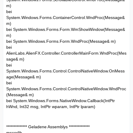
m)
bei
System.Windows.Forms.ContainerControl.WndProc(Message&
m)
bei System.Windows.Forms.Form.WmShowWindow(Message&
m)
bei System.Windows.Forms.Form.WndProc(Message& m)
bei
AlienLabs.AlienFX.Controller.ControllerMainForm.WndProc(Mes
sage& m)
bei
System.Windows.Forms.Control.ControlNativeWindow.OnMess
age(Message& m)
bei
System.Windows.Forms.Control.ControlNativeWindow.WndProc
(Message& m)
bei System.Windows.Forms.NativeWindow.Callback(IntPtr
hWnd, Int32 msg, IntPtr wparam, IntPtr lparam)
************** Geladene Assemblys **************
mscorlib