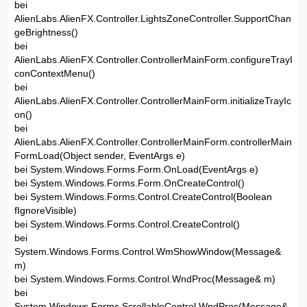
bei
AlienLabs.AlienFX.Controller.LightsZoneController.SupportChan
geBrightness()
bei
AlienLabs.AlienFX.Controller.ControllerMainForm.configureTrayI
conContextMenu()
bei
AlienLabs.AlienFX.Controller.ControllerMainForm.initializeTrayIc
on()
bei
AlienLabs.AlienFX.Controller.ControllerMainForm.controllerMain
FormLoad(Object sender, EventArgs e)
bei System.Windows.Forms.Form.OnLoad(EventArgs e)
bei System.Windows.Forms.Form.OnCreateControl()
bei System.Windows.Forms.Control.CreateControl(Boolean
fIgnoreVisible)
bei System.Windows.Forms.Control.CreateControl()
bei
System.Windows.Forms.Control.WmShowWindow(Message&
m)
bei System.Windows.Forms.Control.WndProc(Message& m)
bei
System.Windows.Forms.ScrollableControl.WndProc(Message&