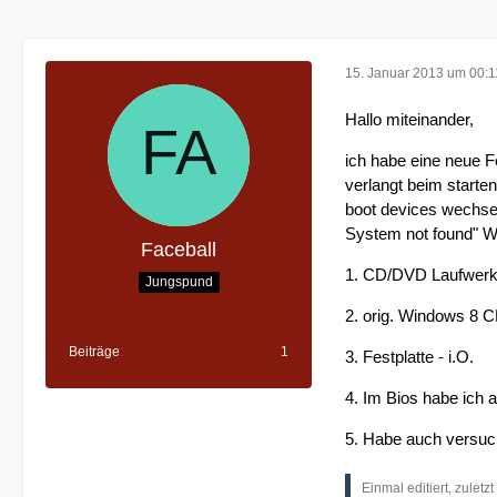
15. Januar 2013 um 00:1
Hallo miteinander,
ich habe eine neue F
verlangt beim starte
boot devices wechsel
System not found" W
Faceball
1. CD/DVD Laufwerk 
Jungspund
2. orig. Windows 8 C
Beiträge
1
3. Festplatte - i.O.
4. Im Bios habe ich a
5. Habe auch versuch
Einmal editiert, zuletz