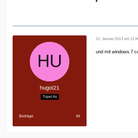
15. Januar 2013 um 11:0
und mit windows 7 c
hugoi21
Tripel As
Beiträge
48