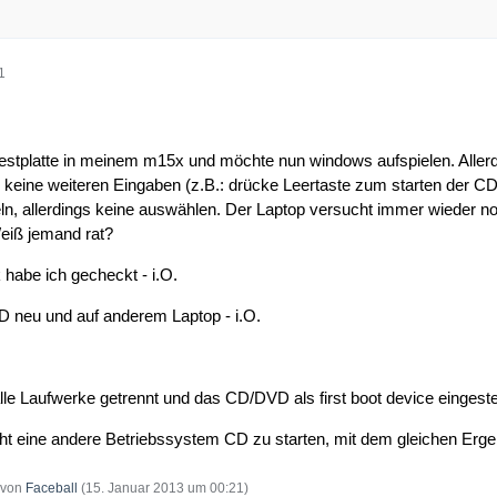
1
estplatte in meinem m15x und möchte nun windows aufspielen. Allerdi
n keine weiteren Eingaben (z.B.: drücke Leertaste zum starten der C
n, allerdings keine auswählen. Der Laptop versucht immer wieder norm
eiß jemand rat?
habe ich gecheckt - i.O.
D neu und auf anderem Laptop - i.O.
lle Laufwerke getrennt und das CD/DVD als first boot device eingestel
t eine andere Betriebssystem CD zu starten, mit dem gleichen Erge
t von
Faceball
(
15. Januar 2013 um 00:21
)