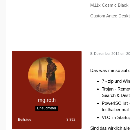
M11x Cosmic Black
Custom Antec Deskt
8. Dezember 2012 um 20
Das was mir so auf de
7 - zip und Wi
Trojan - Remov
Search & Destr
mg.roth
PowerISO ist 
Erleuchteter
testhalber mal 
VLC im Startup
Beiträge
3.892
Sind das wirklich all