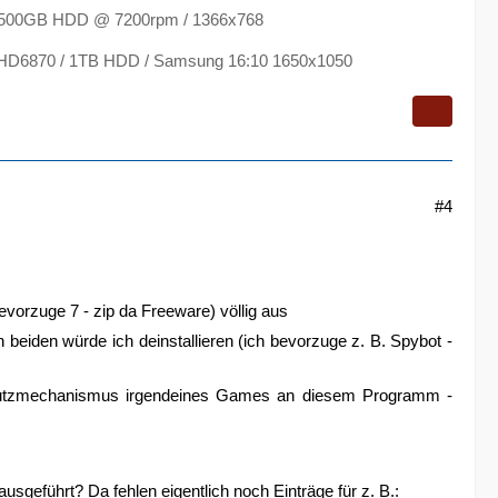
 500GB HDD @ 7200rpm / 1366x768
 HD6870 / 1TB HDD / Samsung 16:10 1650x1050
#4
evorzuge 7 - zip da Freeware) völlig aus
eiden würde ich deinstallieren (ich bevorzuge z. B. Spybot -
erschutzmechanismus irgendeines Games an diesem Programm -
usgeführt? Da fehlen eigentlich noch Einträge für z. B.: