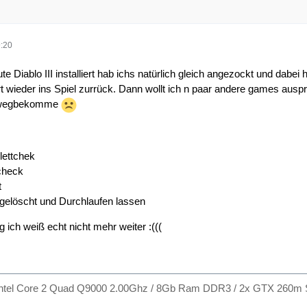
:20
te Diablo III installiert hab ichs natürlich gleich angezockt und dab
t wieder ins Spiel zurrück. Dann wollt ich n paar andere games auspro
s wegbekomme
lettchek
check
t
gelöscht und Durchlaufen lassen
 ich weiß echt nicht mehr weiter :(((
Intel Core 2 Quad Q9000 2.00Ghz / 8Gb Ram DDR3 / 2x GTX 260m