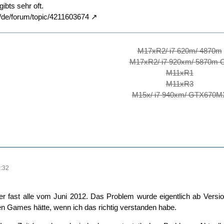
ibts sehr oft.
d3/de/forum/topic/4211603674
M17xR2/ i7 620m/ 4870m
M17xR2/ i7 920xm/ 5870m 
M11xR1
M11xR3
M15x/ i7 940xm/ GTX670M
:32
ber fast alle vom Juni 2012. Das Problem wurde eigentlich ab Vers
en Games hätte, wenn ich das richtig verstanden habe.