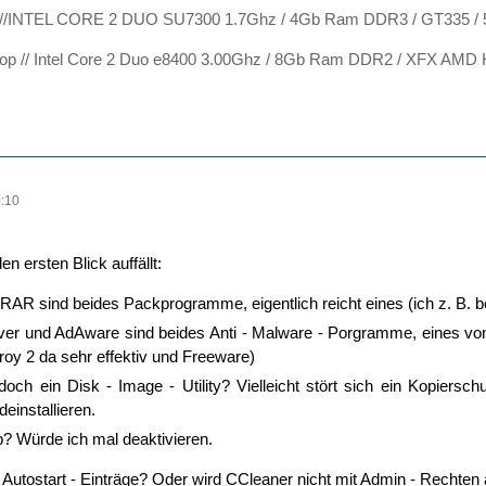
 //INTEL CORE 2 DUO SU7300 1.7Ghz / 4Gb Ram DDR3 / GT335 /
op // Intel Core 2 Duo e8400 3.00Ghz / 8Gb Ram DDR2 / XFX AMD
:10
n ersten Blick auffällt:
nRAR sind beides Packprogramme, eigentlich reicht eines (ich z. B. b
er und AdAware sind beides Anti - Malware - Porgramme, eines von b
oy 2 da sehr effektiv und Freeware)
doch ein Disk - Image - Utility? Vielleicht stört sich ein Kopi
deinstallieren.
? Würde ich mal deaktivieren.
e Autostart - Einträge? Oder wird CCleaner nicht mit Admin - Rechten a