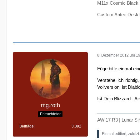
M11x Cosmic Black
Custom Antec Deskt
8. Dezember 2012 um 19
Füge bitte einmal ein
Verstehe ich richti
Vollversion, ist Diabl
Ist Dein Blizzard - A
mg.roth
Erleuchteter
AW 17 R3 | Lunar Si
Beiträge
3.892
Einmal editiert, zuletz