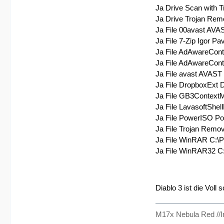
Ja Drive Scan with 
Ja Drive Trojan Remo
Ja File 00avast AVA
Ja File 7-Zip Igor Pa
Ja File AdAwareCont
Ja File AdAwareCont
Ja File avast AVAST 
Ja File DropboxExt 
Ja File GB3Context
Ja File LavasoftShel
Ja File PowerISO P
Ja File Trojan Remov
Ja File WinRAR C:\P
Ja File WinRAR32 C:
Diablo 3 ist die Voll 
M17x Nebula Red //