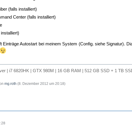
er (falls installiert)
and Center (falls installiert)
e
installiert)
t Einträge Autostart bei meinem System (Config. siehe Signatur). Diab
lver | i7 6820HK | GTX 980M | 16 GB RAM | 512 GB SSD + 1 TB SSD
von
mg.roth
(
8. Dezember 2012 um 20:18
)
:28