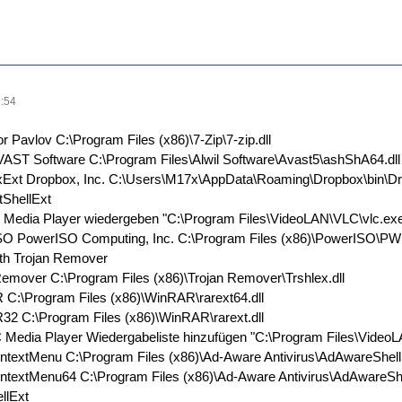
:54
or Pavlov C:\Program Files (x86)\7-Zip\7-zip.dll
AVAST Software C:\Program Files\Alwil Software\Avast5\ashShA64.dll
xExt Dropbox, Inc. C:\Users\M17x\AppData\Roaming\Dropbox\bin\Dr
tShellExt
 Media Player wiedergeben "C:\Program Files\VideoLAN\VLC\vlc.exe" -
ISO PowerISO Computing, Inc. C:\Program Files (x86)\PowerISO\
ith Trojan Remover
Remover C:\Program Files (x86)\Trojan Remover\Trshlex.dll
 C:\Program Files (x86)\WinRAR\rarext64.dll
32 C:\Program Files (x86)\WinRAR\rarext.dll
 Media Player Wiedergabeliste hinzufügen "C:\Program Files\VideoLAN
textMenu C:\Program Files (x86)\Ad-Aware Antivirus\AdAwareShellE
textMenu64 C:\Program Files (x86)\Ad-Aware Antivirus\AdAwareShe
llExt