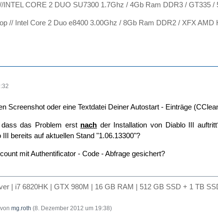
 //INTEL CORE 2 DUO SU7300 1.7Ghz / 4Gb Ram DDR3 / GT335 /
op // Intel Core 2 Duo e8400 3.00Ghz / 8Gb Ram DDR2 / XFX AMD
:32
en Screenshot oder eine Textdatei Deiner Autostart - Einträge (CClean
g, dass das Problem erst
nach
der Installation von Diablo III auftr
o III bereits auf aktuellen Stand "1.06.13300"?
ccount mit Authentificator - Code - Abfrage gesichert?
lver | i7 6820HK | GTX 980M | 16 GB RAM | 512 GB SSD + 1 TB SSD
t von
mg.roth
(
8. Dezember 2012 um 19:38
)