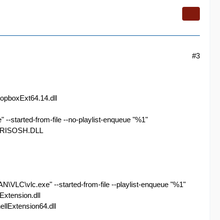
#3
opboxExt64.14.dll
-started-from-file --no-playlist-enqueue "%1"
PWRISOSH.DLL
\VLC\vlc.exe" --started-from-file --playlist-enqueue "%1"
xtension.dll
llExtension64.dll