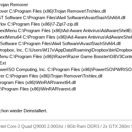
Trojan Remover
ver C:\Program Files (x86)\Trojan Remover\Trshlex.dll
ST Software C:\Program Files\Alwil Software\Avast5\ashShA64.dll
vlov C:\Program Files (x86)\7-Zip\7-zip.dll
extMenu C:\Program Files (x86)\Ad-Aware Antivirus\AdAwareShellEx
extMenu64 C:\Program Files (x86)\Ad-Aware Antivirus\AdAwareShell
Software C:\Program Files\Alwil Software\Avast5\ashShA64.dll
Dropbox, Inc. C:\Users\M17x\AppData\Roaming\Dropbox\bin\Dropbox
Menu C:\Program Files (x86)\Razer\Razer Game Booster\GBV3Conte
lExt
owerISO Computing, Inc. C:\Program Files (x86)\PowerISO\PWRIS
er C:\Program Files (x86)\Trojan Remover\Trshlex.dll
rogram Files (x86)\WinRAR\rarext64.dll
\Program Files (x86)\WinRAR\rarext.dll
schon wieder Deinstalliert.
Intel Core 2 Quad Q9000 2.00Ghz / 8Gb Ram DDR3 / 2x GTX 260m