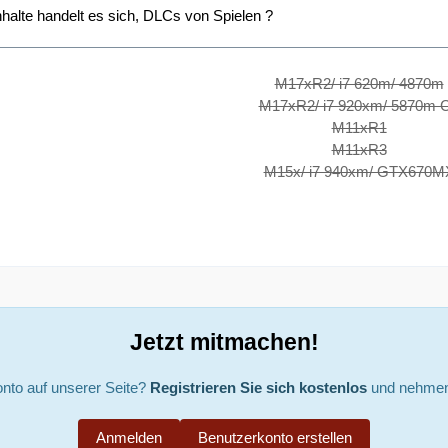
alte handelt es sich, DLCs von Spielen ?
M17xR2/ i7 620m/ 4870m
M17xR2/ i7 920xm/ 5870m 
M11xR1
M11xR3
M15x/ i7 940xm/ GTX670M
Jetzt mitmachen!
nto auf unserer Seite?
Registrieren Sie sich kostenlos
und nehmen 
Anmelden
Benutzerkonto erstellen