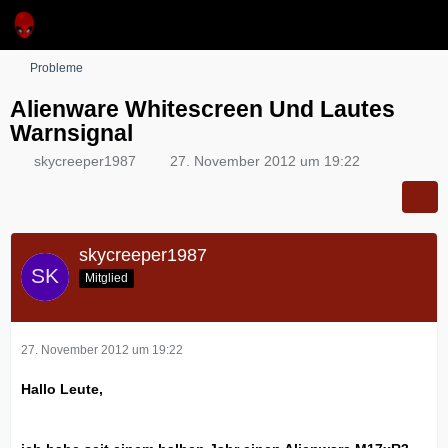
Probleme
Alienware Whitescreen Und Lautes
Warnsignal
skycreeper1987
27. November 2012 um 19:22
skycreeper1987
Mitglied
27. November 2012 um 19:22
Hallo Leute,