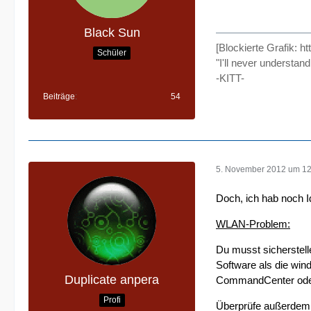
Black Sun
[Blockierte Grafik:
ht
Schüler
"I'll never understan
-KITT-
Beiträge
54
5. November 2012 um 12
Doch, ich hab noch I
WLAN-Problem:
Du musst sicherstell
Software als die win
Duplicate anpera
CommandCenter oder 
Profi
Überprüfe außerdem 