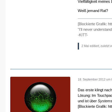
Vielfältigkeit meine
Weiß jemand Rat?
[Blockierte Grafik:
ht
"I'll never understan
-KITT-
2 Mal editiert, zuletzt 
18. September 2012 um 
Das erste klingt nach
Lösung: Im Touchpad-
und ist über
Systems
[Blockierte Grafik:
ht