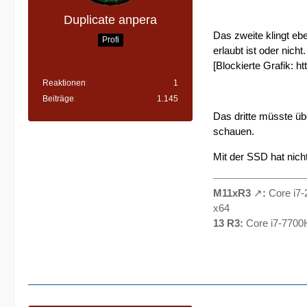
Duplicate anpera
Das zweite klingt e
Profi
erlaubt ist oder nicht
[Blockierte Grafik:
ht
Reaktionen
1
Beiträge
1.145
Das dritte müsste üb
schauen.
Mit der SSD hat nich
M11xR3
:
Core i7
x64
13 R3:
Core i7-7700