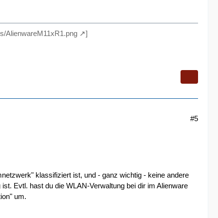
res/AlienwareM11xR1.png
]
#5
tzwerk" klassifiziert ist, und - ganz wichtig - keine andere
st. Evtl. hast du die WLAN-Verwaltung bei dir im Alienware
ion" um.