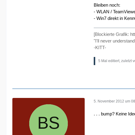
Bleiben noch:
- WLAN / TeamViewer
- Win7 direkt in Ken
[Blockierte Grafik:
ht
"I'll never understan
-KITT-
5 Mal editiert, zuletzt 
5. November 2012 um 08
. . . bump? Keine Ide