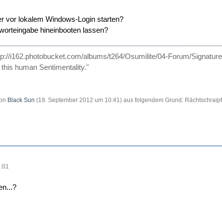
 vor lokalem Windows-Login starten?
nworteingabe hineinbooten lassen?
tp://i162.photobucket.com/albums/t264/Osumilite/04-Forum/Signatu
d this human Sentimentality."
von
Black Sun
(
19. September 2012 um 10:41
) aus folgendem Grund: Rächtschraipf
:01
en...?