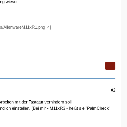
ung wieso.
res/AlienwareM11xR1.png
]
#2
beiten mit der Tastatur verhindern soll.
dlich einstellen. (Bei mir - M11xR3 - heißt sie "PalmCheck"