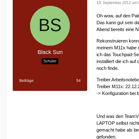
18. September 2012 um 
Oh wow, auf den Pal
Das kann gut sein da
Abend bereits eine N
Rekonstruieren konnte
meinem M11x habe ich
Black Sun
ich das Touchpad-Set
installiert die ich a
Schüler
noch finde.
Treiber Arbeitsnote
Beiträge
54
Treiber M11x: 22.12.
-> Konfiguration bei 
Und was den TeamView
LAPTOP selbst nicht 
gemacht habe als bei
gefunden.