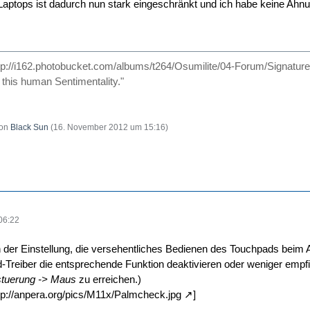
s Laptops ist dadurch nun stark eingeschränkt und ich habe keine Ahn
tp://i162.photobucket.com/albums/t264/Osumilite/04-Forum/Signatu
d this human Sentimentality."
von
Black Sun
(
16. November 2012 um 15:16
)
06:22
 der Einstellung, die versehentliches Bedienen des Touchpads beim Ar
Treiber die entsprechende Funktion deaktivieren oder weniger empfin
tuerung -> Maus
zu erreichen.)
tp://anpera.org/pics/M11x/Palmcheck.jpg
]