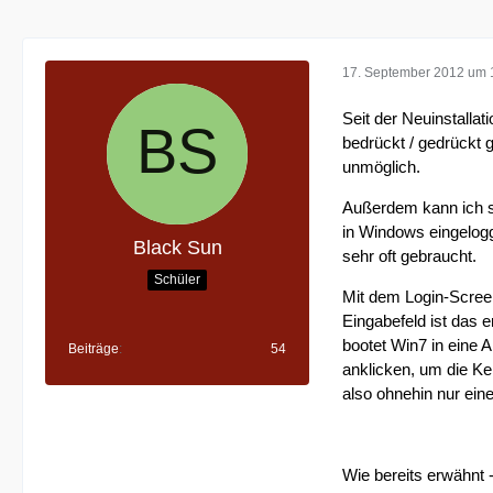
17. September 2012 um 
Seit der Neuinstalla
bedrückt / gedrückt 
unmöglich.
Außerdem kann ich s
in Windows eingelog
Black Sun
sehr oft gebraucht.
Schüler
Mit dem Login-Screen
Eingabefeld ist das 
bootet Win7 in eine 
Beiträge
54
anklicken, um die Ken
also ohnehin nur ein
Wie bereits erwähnt -