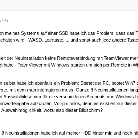
17:49
tion meines Systems auf einer SSD habe ich das Problem, dass das To
gehalten wird - WASD, Leertaste, ... und sonst auch jede andere Taste
eit der Neuinstallation keine Remoteverbindung mit TeamViewer meh
gt habe - TeamViewer mit Windows starten um sich per Remote in W
 selbst habe ich ebenfalls ein Problem: Startet der PC, bootet Win7 d
erste, mit dem man interagieren muss. Ganze 8 Neuinstallationen lan
Art Auswahlbildschirm für die verschiedenen Accounts von Windows h
nworteingabe aufzurufen. Völlig sinnlos, denn es existiert nur dieser 
e Auswahlmöglichkeit, wozu also dieser Bildschirm?
 8 Neuinstallationen habe ich auf meiner HDD hinter mir, und noch nie