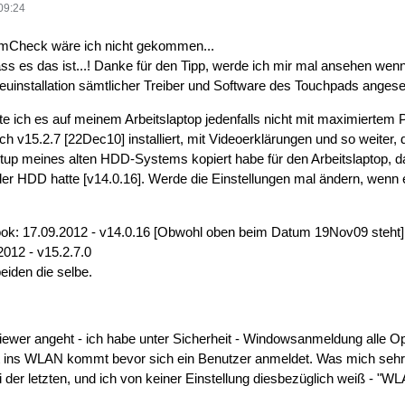
09:24
mCheck wäre ich nicht gekommen...
ss es das ist...! Danke für den Tipp, werde ich mir mal ansehen wenn
euinstallation sämtlicher Treiber und Software des Touchpads angese
 ich es auf meinem Arbeitslaptop jedenfalls nicht mit maximiertem Pal
 v15.2.7 [22Dec10] installiert, mit Videoerklärungen und so weiter, 
up meines alten HDD-Systems kopiert habe für den Arbeitslaptop, d
uf der HDD hatte [v14.0.16]. Werde die Einstellungen mal ändern, wenn 
book: 17.09.2012 - v14.0.16 [Obwohl oben beim Datum 19Nov09 steht]
2012 - v15.2.7.0
beiden die selbe.
er angeht - ich habe unter Sicherheit - Windowsanmeldung alle Opt
ins WLAN kommt bevor sich ein Benutzer anmeldet. Was mich sehr verw
 der letzten, und ich von keiner Einstellung diesbezüglich weiß - "