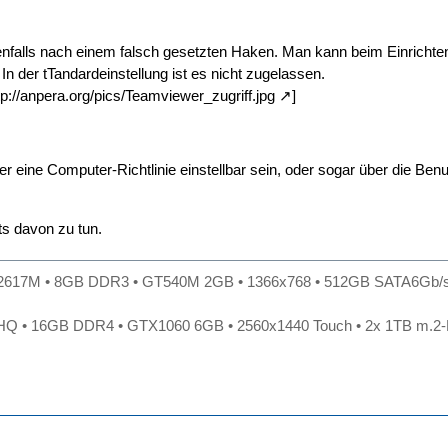
benfalls nach einem falsch gesetzten Haken. Man kann beim Einricht
. In der tTandardeinstellung ist es nicht zugelassen.
tp://anpera.org/pics/Teamviewer_zugriff.jpg
]
er eine Computer-Richtlinie einstellbar sein, oder sogar über die Be
ts davon zu tun.
-2617M • 8GB DDR3 • GT540M 2GB • 1366x768 • 512GB SATA6Gb/
HQ • 16GB DDR4 • GTX1060 6GB • 2560x1440 Touch • 2x 1TB m.2-P