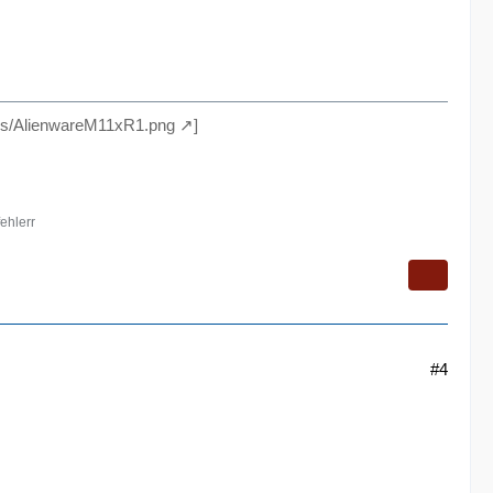
res/AlienwareM11xR1.png
]
ehlerr
#4