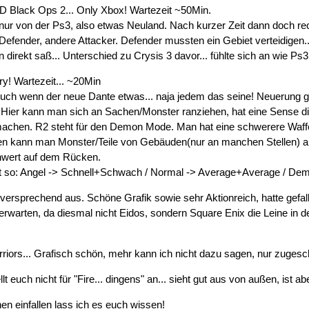
D Black Ops 2... Only Xbox! Wartezeit ~50Min.
nur von der Ps3, also etwas Neuland. Nach kurzer Zeit dann doch recht
 Defender, andere Attacker. Defender mussten ein Gebiet verteidigen..
direkt saß... Unterschied zu Crysis 3 davor... fühlte sich an wie Ps3
y! Wartezeit... ~20Min
 Auch wenn der neue Dante etwas... naja jedem das seine! Neuerung 
Hier kann man sich an Sachen/Monster ranziehen, hat eine Sense di
" machen. R2 steht für den Demon Mode. Man hat eine schwerere Waf
en kann man Monster/Teile von Gebäuden(nur an manchen Stellen) an
hwert auf dem Rücken.
st so: Angel -> Schnell+Schwach / Normal -> Average+Average / D
versprechend aus. Schöne Grafik sowie sehr Aktionreich, hatte gefall
n erwarten, da diesmal nicht Eidos, sondern Square Enix die Leine in 
riors... Grafisch schön, mehr kann ich nicht dazu sagen, nur zugesc
lt euch nicht für "Fire... dingens" an... sieht gut aus von außen, ist
 einfallen lass ich es euch wissen!