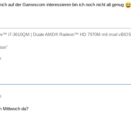
mich auf der Gamescom interessieren bin ich noch nicht alt genug
ore™ i7-3610QM | Duale AMD® Radeon™ HD 7970M mit mod vBIOS |
tion"
k
3
m Mittwoch da?