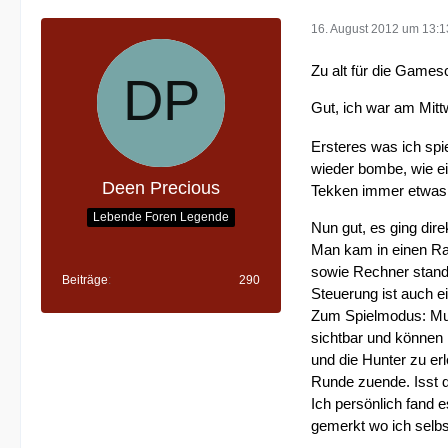
16. August 2012 um 13:1
Zu alt für die Gamesc
Gut, ich war am Mitt
Ersteres was ich spie
wieder bombe, wie eig
Deen Precious
Tekken immer etwas "
Lebende Foren Legende
Nun gut, es ging dire
Man kam in einen Rau
sowie Rechner stande
Beiträge
290
Steuerung ist auch ei
Zum Spielmodus: Mult
sichtbar und können 
und die Hunter zu erl
Runde zuende. Isst d
Ich persönlich fand 
gemerkt wo ich selbs