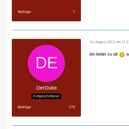
Beiträge
7
16. August 2012 um 11:3
bin leider zu alt
w
DerDuke
Fortgeschrittener
Beiträge
179