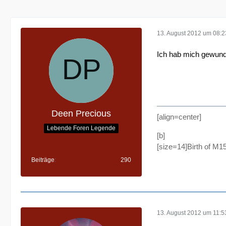
13. August 2012 um 08:2
Ich hab mich gewund
Deen Precious
[align=center]
Lebende Foren Legende
[b]
[size=14]Birth of M1
Beiträge
290
13. August 2012 um 11:5