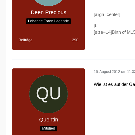
Deen Precious
[align=center]
Lebende Foren Legende
[b]
[size=14]Birth of M1
Beiträge
290
16. August 2012 um 11:3
Wie ist es auf der 
Quentin
Mitglied