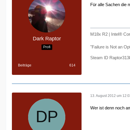
Für alle Sachen die 
M18x R2 | Intel® C
Dark Raptor
"Failure is Not an Op
Profi
Steam ID Raptor313
Beiträge
614
13. August 2012 um 12:0
Wer ist denn noch a