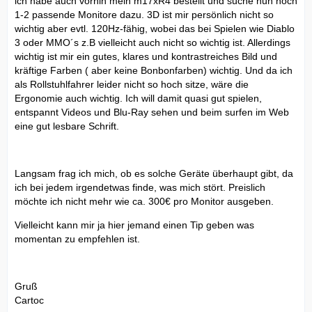
ich habe auch vorhin mein m17xR4 bestellt und suche nun noch
1-2 passende Monitore dazu. 3D ist mir persönlich nicht so
wichtig aber evtl. 120Hz-fähig, wobei das bei Spielen wie Diablo
3 oder MMO´s z.B vielleicht auch nicht so wichtig ist. Allerdings
wichtig ist mir ein gutes, klares und kontrastreiches Bild und
kräftige Farben ( aber keine Bonbonfarben) wichtig. Und da ich
als Rollstuhlfahrer leider nicht so hoch sitze, wäre die
Ergonomie auch wichtig. Ich will damit quasi gut spielen,
entspannt Videos und Blu-Ray sehen und beim surfen im Web
eine gut lesbare Schrift.
Langsam frag ich mich, ob es solche Geräte überhaupt gibt, da
ich bei jedem irgendetwas finde, was mich stört. Preislich
möchte ich nicht mehr wie ca. 300€ pro Monitor ausgeben.
Vielleicht kann mir ja hier jemand einen Tip geben was
momentan zu empfehlen ist.
Gruß
Cartoc