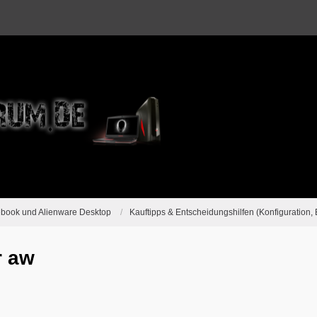
ebook und Alienware Desktop
Kauftipps & Entscheidungshilfen (Konfiguration, 
r aw