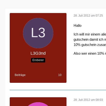
28. Juli 2012 um 07:25
Hallo
Ich will mir einem a
gutschein damit ich 
10% gutschein zusam
L3G3nd
Also wer einen 10% r
Eroberer
Beiträge
10
28. Juli 2012 um 08:03