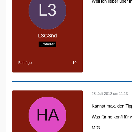
Weil ich lieber über 
L3G3nd
Eroberer
Beiträge
10
28. Juli 2012 um 11:13
Kannst max. den Tipp
Was für ne konfi für 
MfG