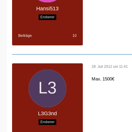
Hansi513
Eroberer
Beiträge
10
28. Juli 2012 um 11:41
Max. 1500€
L3G3nd
Eroberer