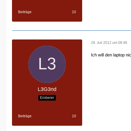
Beiträge
10
28. Juli 2012 um 08:48
Ich will den laptop ni
L3G3nd
Eroberer
Beiträge
10