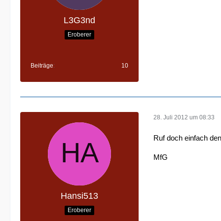
L3G3nd
Eroberer
Beiträge
10
28. Juli 2012 um 08:33
Ruf doch einfach de
MfG
Hansi513
Eroberer