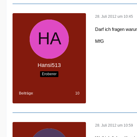
28. Juli 2012 um 10:45
Darf ich fragen warum
MfG
Hansi513
Eroberer
Beiträge
10
28. Juli 2012 um 10:59