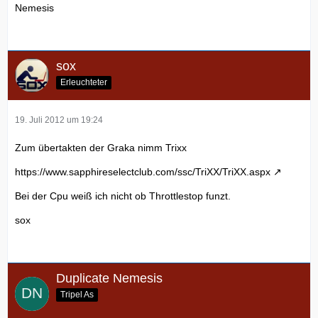
Nemesis
sox
Erleuchteter
19. Juli 2012 um 19:24
Zum übertakten der Graka nimm Trixx
https://www.sapphireselectclub.com/ssc/TriXX/TriXX.aspx
Bei der Cpu weiß ich nicht ob Throttlestop funzt.
sox
Duplicate Nemesis
Tripel As