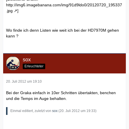
http://img6.imagebanana.com/img/91d9ldo0/20120720_195337
.jpg
]
Wo finde ich denn Listen wie weit ich bei der HD7970M gehen
kann ?
sox
Erleuchteter
20. Juli 2012 um 19:10
Bei der Graka einfach in 10er Schritten übertakten, benchen
und die Temps im Auge behalten.
Einmal editiert, zuletzt von
sox
(
20. Juli 2012 um 19:33
)