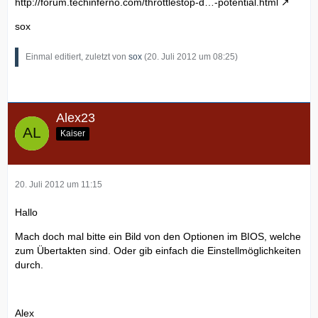
http://forum.techinferno.com/throttlestop-d…-potential.html
sox
Einmal editiert, zuletzt von
sox
(
20. Juli 2012 um 08:25
)
Alex23
Kaiser
20. Juli 2012 um 11:15
Hallo
Mach doch mal bitte ein Bild von den Optionen im BIOS, welche
zum Übertakten sind. Oder gib einfach die Einstellmöglichkeiten
durch.
Alex