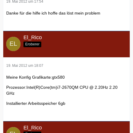
19. Mai 2012 um 17:54
Danke für die hilfe ich hoffe das löst mein problem
El_Rico
Eroberer
19. Mai 2012 um 18:07
Meine Konfig Grafikarte:gtx580
Prozessor:Intel(R)Core(tm)i7-2670QM CPU @ 2.20Hz 2.20
GHz
Installierter Arbeitsspeicher 6gb
El_Rico