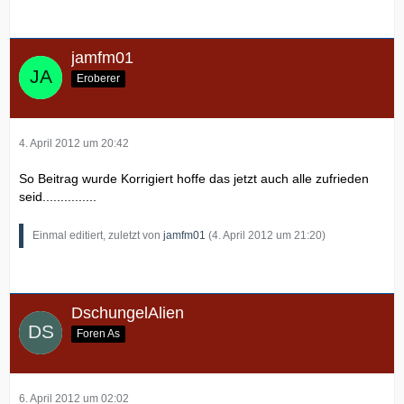
jamfm01
Eroberer
4. April 2012 um 20:42
So Beitrag wurde Korrigiert hoffe das jetzt auch alle zufrieden
seid...............
Einmal editiert, zuletzt von
jamfm01
(
4. April 2012 um 21:20
)
DschungelAlien
Foren As
6. April 2012 um 02:02