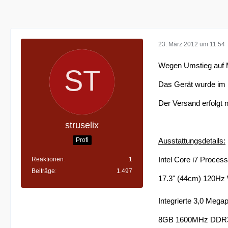
23. März 2012 um 11:54
Wegen Umstieg auf 
Das Gerät wurde im F
Der Versand erfolgt 
struselix
Profi
Ausstattungsdetails:
Intel Core i7 Proce
Reaktionen
1
Beiträge
1.497
17.3" (44cm) 120Hz
Integrierte 3,0 Meg
8GB 1600MHz DDR3 