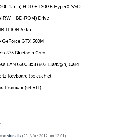
7.200 1/min) HDD + 120GB HyperX SSD
+/-RW + BD-ROM) Drive
HR LI-ION Akku
 GeForce GTX 580M
ess 375 Bluetooth Card
ess LAN 6300 3x3 (802.11a/b/g/n) Card
rtz Keyboard (beleuchtet)
e Premium (64 BIT)
N.
t von
struselix
(
23. März 2012 um 12:01
)