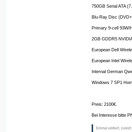
750GB Serial ATA (
Blu-Ray Disc (DVD
Primary 9-cell 93W/
2GB GDDR5 NVIDIA
European Dell Wirel
European Intel Wirel
Internal German Qwe
Windows 7 SP1 Hom
Preis: 2100€.
Bei Interesse bitte P
Einmal editiert, zuletz