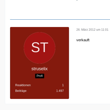
26. März 2012 um 11:01
verkauft
struselix
Profi
Reaktionen
1
Beiträge
1.497