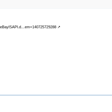
/ws/eBayISAPI.d…em=140725729288