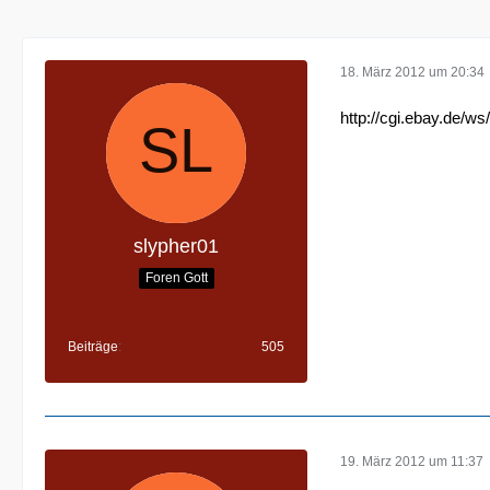
18. März 2012 um 20:34
http://cgi.ebay.de
slypher01
Foren Gott
Beiträge
505
19. März 2012 um 11:37