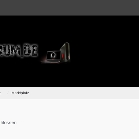
...
Marktplatz
hlossen