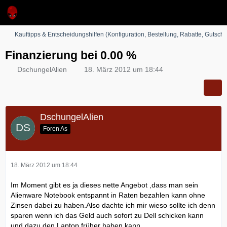
Kauftipps & Entscheidungshilfen (Konfiguration, Bestellung, Rabatte, Gutsche
Finanzierung bei 0.00 %
DschungelAlien
18. März 2012 um 18:44
DschungelAlien
Foren As
18. März 2012 um 18:44
Im Moment gibt es ja dieses nette Angebot ,dass man sein
Alienware Notebook entspannt in Raten bezahlen kann ohne
Zinsen dabei zu haben.Also dachte ich mir wieso sollte ich denn
sparen wenn ich das Geld auch sofort zu Dell schicken kann
und dazu den Laptop früher haben kann.