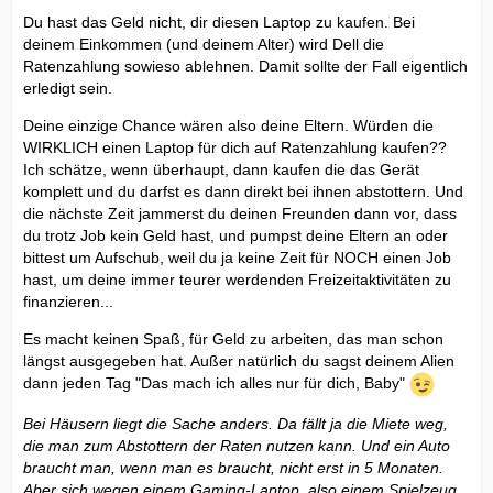
Du hast das Geld nicht, dir diesen Laptop zu kaufen. Bei
deinem Einkommen (und deinem Alter) wird Dell die
Ratenzahlung sowieso ablehnen. Damit sollte der Fall eigentlich
erledigt sein.
Deine einzige Chance wären also deine Eltern. Würden die
WIRKLICH einen Laptop für dich auf Ratenzahlung kaufen??
Ich schätze, wenn überhaupt, dann kaufen die das Gerät
komplett und du darfst es dann direkt bei ihnen abstottern. Und
die nächste Zeit jammerst du deinen Freunden dann vor, dass
du trotz Job kein Geld hast, und pumpst deine Eltern an oder
bittest um Aufschub, weil du ja keine Zeit für NOCH einen Job
hast, um deine immer teurer werdenden Freizeitaktivitäten zu
finanzieren...
Es macht keinen Spaß, für Geld zu arbeiten, das man schon
längst ausgegeben hat. Außer natürlich du sagst deinem Alien
dann jeden Tag "Das mach ich alles nur für dich, Baby"
Bei Häusern liegt die Sache anders. Da fällt ja die Miete weg,
die man zum Abstottern der Raten nutzen kann. Und ein Auto
braucht man, wenn man es braucht, nicht erst in 5 Monaten.
Aber sich wegen einem Gaming-Laptop, also einem Spielzeug,