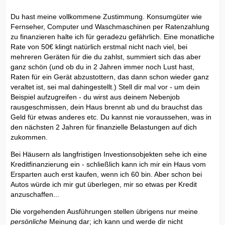
Du hast meine vollkommene Zustimmung. Konsumgüter wie
Fernseher, Computer und Waschmaschinen per Ratenzahlung
zu finanzieren halte ich für geradezu gefährlich. Eine monatliche
Rate von 50€ klingt natürlich erstmal nicht nach viel, bei
mehreren Geräten für die du zahlst, summiert sich das aber
ganz schön (und ob du in 2 Jahren immer noch Lust hast,
Raten für ein Gerät abzustottern, das dann schon wieder ganz
veraltet ist, sei mal dahingestellt.) Stell dir mal vor - um dein
Beispiel aufzugreifen - du wirst aus deinem Nebenjob
rausgeschmissen, dein Haus brennt ab und du brauchst das
Geld für etwas anderes etc. Du kannst nie voraussehen, was in
den nächsten 2 Jahren für finanzielle Belastungen auf dich
zukommen.
Bei Häusern als langfristigen Investionsobjekten sehe ich eine
Kreditfinanzierung ein - schließlich kann ich mir ein Haus vom
Ersparten auch erst kaufen, wenn ich 60 bin. Aber schon bei
Autos würde ich mir gut überlegen, mir so etwas per Kredit
anzuschaffen...
Die vorgehenden Ausführungen stellen übrigens nur meine
persönliche
Meinung dar; ich kann und werde dir nicht