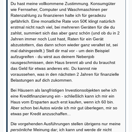
Du hast meine vollkommene Zustimmung. Konsumgüter
wie Fernseher, Computer und Waschmaschinen per
Ratenzahlung zu finanzieren halte ich für geradezu
gefährlich. Eine monatliche Rate von 50€ klingt natürlich
erstmal nicht nach viel, bei mehreren Geräten für die du
zahlst, summiert sich das aber ganz schön (und ob du in 2
Jahren immer noch Lust hast, Raten für ein Gerät
abzustottern, das dann schon wieder ganz veraltet ist, sei
mal dahingestellt.) Stell dir mal vor - um dein Beispiel
aufzugreifen - du wirst aus deinem Nebenjob
rausgeschmissen, dein Haus brennt ab und du brauchst
das Geld für etwas anderes etc. Du kannst nie
voraussehen, was in den nächsten 2 Jahren für finanzielle
Belastungen auf dich zukommen.
Bei Häusern als langfristigen Investionsobjekten sehe ich
eine Kreditfinanzierung ein - schließlich kann ich mir ein
Haus vom Ersparten auch erst kaufen, wenn ich 60 bin.
Aber schon bei Autos würde ich mir gut überlegen, mir so
etwas per Kredit anzuschaffen...
Die vorgehenden Ausführungen stellen übrigens nur meine
persönliche
Meinung dar; ich kann und werde dir nicht