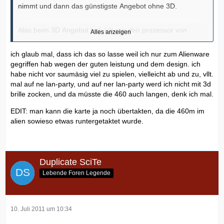
nimmt und dann das günstigste Angebot ohne 3D.
Also beim 3D Angebot hab ich nur den prozessor von
Alles anzeigen
2630QM auf 2720QM geändert damit ich die gleiche Konfi
hab wie beim günstigsten Angebot ohne 3D.e
ich glaub mal, dass ich das so lasse weil ich nur zum Alienware
gegriffen hab wegen der guten leistung und dem design. ich
habe nicht vor saumäsig viel zu spielen, vielleicht ab und zu, vllt.
Beim günstigsten Angebot ohne 3D hab ich die GPU
mal auf ne lan-party, und auf ner lan-party werd ich nicht mit 3d
geändert auf GTX580m und das Display auf FHD...
brille zocken, und da müsste die 460 auch langen, denk ich mal.
Somit sind jetzt folgende Unterschiede:
EDIT: man kann die karte ja noch übertakten, da die 460m im
alien sowieso etwas runtergetaktet wurde.
Das erste hat 3D dafür nur GTX460m
Das zweite hat kein 3D dafür aber GTX580m
Duplicate SciTe
Lebende Foren Legende
Kommen wir zu den Preisen:
Mit 3D: 1779€
10. Juli 2011 um 10:34
Ohne 3D: 1994€