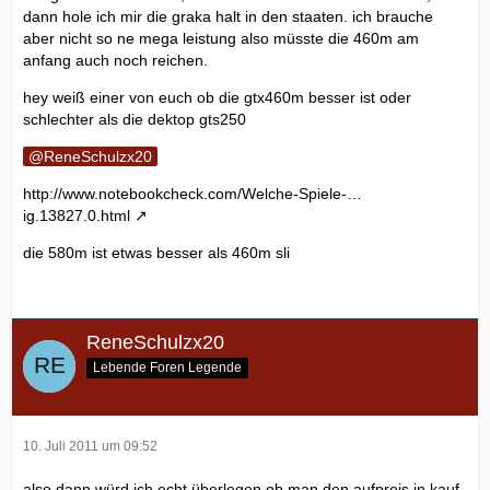
dann hole ich mir die graka halt in den staaten. ich brauche
aber nicht so ne mega leistung also müsste die 460m am
anfang auch noch reichen.
hey weiß einer von euch ob die gtx460m besser ist oder
schlechter als die dektop gts250
ReneSchulzx20
http://www.notebookcheck.com/Welche-Spiele-…
ig.13827.0.html
die 580m ist etwas besser als 460m sli
ReneSchulzx20
Lebende Foren Legende
10. Juli 2011 um 09:52
also dann würd ich echt überlegen ob man den aufpreis in kauf