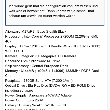
Ich würde gern mal die Konfiguration von ihm wissen und
was was er bezahlt hat. Dann könntn wir ja schnell mal
schaun um wieviel es teurer werden würde
Alienware M17xR3 : Base Stealth Black
Processor : Intel Core i7 Processor 2720QM (2.20Ghz, 6MB,
4C)
Display : 17.3in 120Hz w/ 3D Bundle WideFHD (1920 x 1080)
WLED LCD
Kamera : Integriert 3,0 Megapixel HD Kamera
Resource DVD : Alienware M17xR3
Ship Accessory : Central European Docs
Memory : 6144MB (1x2048 + 1x4096) 1333MHz DDR3 Dual
Channel
Festplatte : 750GB Serial ATA (7.200 1/min)
Optical Drive : Blu-Ray Disc (DVD+/-RW + BD-ROM) Drive
including software
Power Supply : Alienware 240W AC Adapter
Power Cord : Euro 250V
Battery : Primary 9-cell 93W/HR LI-ION
Carry Case : Not Included