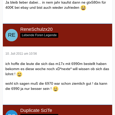
Ja bleib lieber dabei... in nem jahr kaufst dann ne gtx580m für
400€ bei ebay und bist auch wieder zufrieden
Macht immer noch nen Aufpreis von 215€ wie ich bereits
gesagt hab. Die GPU kostet dann halt sozusagen statt den
310€ nur 215€ aber eigtl müsste sie noch weniger kosten...
Aber da man beim 3D Angebot kein normales FHD Display
ReneSchulzx20
nehmen kann, muss man von nem Angebot ausgehen mit
weniger Rabatt und daher "nur" 95€ Ersparnis durch das
Lebende Foren Legende
weglassen des 3D Displays...
Mir wären die 215€ aber dann zuviel nur für ne bessere
GPU und dafür dann kein 3D Display mehr...
10. Juli 2011 um 10:56
ich hoffe die leute die sich das m17x mit 6990m bestellt haben
bekomm es diese woche noch xD*nexte* will wissen ob sich das
Edit: Ich hab jetz nicht deine Konfi zum vergleich
lohnt !
genommen aber es ist der selbe Unterschied
Wenn du
nur 18xx bezahlt hast ist das eh net schlecht^^ Komme
wohl ich sagen muß die 6970 war schon ziemlich gut ! da kann
online auf 2039€ und das schon mit dem günstigsten
die 6990 ja nur besser sein !
Angebot
Duplicate SciTe