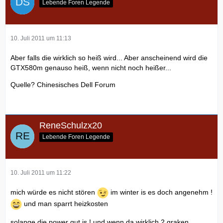
Lebende Foren Legende
10. Juli 2011 um 11:13
Aber falls die wirklich so heiß wird... Aber anscheinend wird die
GTX580m genauso heiß, wenn nicht noch heißer...
Quelle? Chinesisches Dell Forum
ReneSchulzx20
Lebende Foren Legende
10. Juli 2011 um 11:22
mich würde es nicht stören
im winter is es doch angenehm !
und man sparrt heizkosten
solange die power gut is ! und wenn da wirklich 2 graken