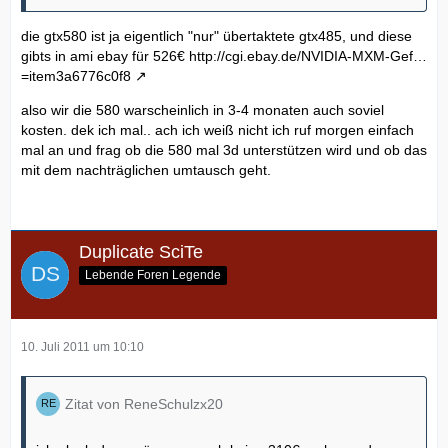
die gtx580 ist ja eigentlich "nur" übertaktete gtx485, und diese
gibts in ami ebay für 526€
http://cgi.ebay.de/NVIDIA-MXM-Gef…
=item3a6776c0f8
also wir die 580 warscheinlich in 3-4 monaten auch soviel
kosten. dek ich mal.. ach ich weiß nicht ich ruf morgen einfach
mal an und frag ob die 580 mal 3d unterstützen wird und ob das
mit dem nachträglichen umtausch geht.
Duplicate SciTe
Lebende Foren Legende
10. Juli 2011 um 10:10
Zitat von ReneSchulzx20