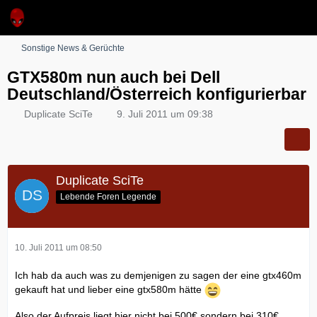
Sonstige News & Gerüchte
GTX580m nun auch bei Dell
Deutschland/Österreich konfigurierbar
Duplicate SciTe
9. Juli 2011 um 09:38
Duplicate SciTe
Lebende Foren Legende
10. Juli 2011 um 08:50
Ich hab da auch was zu demjenigen zu sagen der eine gtx460m
gekauft hat und lieber eine gtx580m hätte
Also der Aufpreis liegt hier nicht bei 500€ sondern bei 310€...