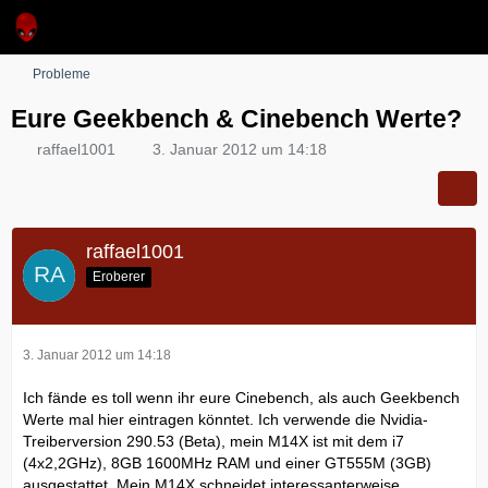
Probleme
Eure Geekbench & Cinebench Werte?
raffael1001
3. Januar 2012 um 14:18
raffael1001
Eroberer
3. Januar 2012 um 14:18
Ich fände es toll wenn ihr eure Cinebench, als auch Geekbench
Werte mal hier eintragen könntet. Ich verwende die Nvidia-
Treiberversion 290.53 (Beta), mein M14X ist mit dem i7
(4x2,2GHz), 8GB 1600MHz RAM und einer GT555M (3GB)
ausgestattet. Mein M14X schneidet interessanterweise