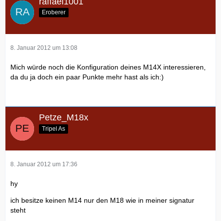
raffael1001
Eroberer
8. Januar 2012 um 13:08
Mich würde noch die Konfiguration deines M14X interessieren,
da du ja doch ein paar Punkte mehr hast als ich:)
Petze_M18x
Tripel As
8. Januar 2012 um 17:36
hy
ich besitze keinen M14 nur den M18 wie in meiner signatur
steht