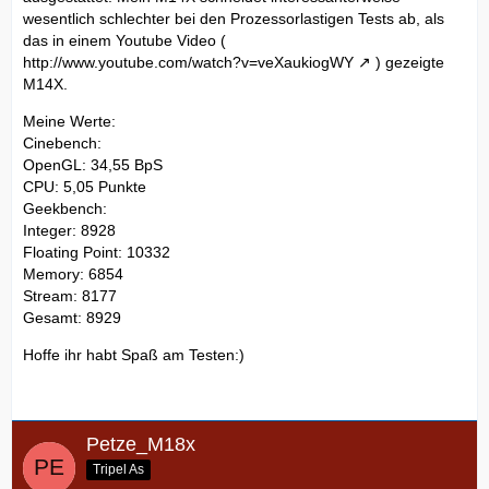
wesentlich schlechter bei den Prozessorlastigen Tests ab, als
das in einem Youtube Video (
http://www.youtube.com/watch?v=veXaukiogWY
) gezeigte
M14X.
Meine Werte:
Cinebench:
OpenGL: 34,55 BpS
CPU: 5,05 Punkte
Geekbench:
Integer: 8928
Floating Point: 10332
Memory: 6854
Stream: 8177
Gesamt: 8929
Hoffe ihr habt Spaß am Testen:)
Petze_M18x
Tripel As