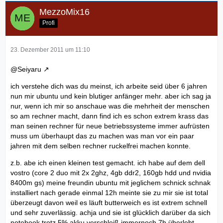
MezzoMix16
Profi
23. Dezember 2011 um 11:10
@
Seiyaru
ich verstehe dich was du meinst, ich arbeite seid über 6 jahren
nun mir ubuntu und kein blutiger anfänger mehr. aber ich sag ja
nur, wenn ich mir so anschaue was die mehrheit der menschen
so am rechner macht, dann find ich es schon extrem krass das
man seinen rechner für neue betriebssysteme immer aufrüsten
muss um überhaupt das zu machen was man vor ein paar
jahren mit dem selben rechner ruckelfrei machen konnte.
z.b. abe ich einen kleinen test gemacht. ich habe auf dem dell
vostro (core 2 duo mit 2x 2ghz, 4gb ddr2, 160gb hdd und nvidia
8400m gs) meine freundin ubuntu mit jeglichem schnick schnak
installiert nach gerade einmal 12h meinte sie zu mir sie ist total
überzeugt davon weil es läuft butterweich es ist extrem schnell
und sehr zuverlässig. achja und sie ist glücklich darüber da sich
notebook trotz 5% akku verschleiß immernoch 7h überlebt.