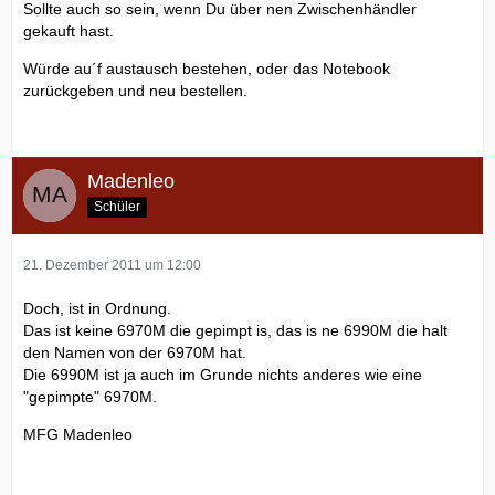
Unterstützt Windows 2.x : Ja
Sollte auch so sein, wenn Du über nen Zwischenhändler
Kann Keile zeichnen : Ja
Streckt/komprimiert Bitmaps : Ja
gekauft hast.
Kann Diagramme zeichnen : Ja
Streckt/komprimiert DIBs : Ja
Kann weite Rahmen zeichnen : Ja
Würde au´f austausch bestehen, oder das Notebook
unterstützt Skalierung : Nein
Kann entworfene Rahmen zeichnen : Ja
zurückgeben und neu bestellen.
Treiber Zeilenressourcen
Palettenbasiertes Gerät : Nein
Kann weite, entworfene Rahmen zeichnen : Ja
Kann Mehrfachlinien zeichnen : Ja
Speichert Bitmaps lokal : Nein
Kann gerundete Rechtecke zeichnen : Ja
Kann entworfene Linien zeichnen : Ja
Kann Innenräume zeichnen : Ja
Kann weite Linien zeichnen : Ja
Madenleo
Kann weite, entworfene Linien zeichnen : Ja
Kann Markierungszeichen zeichnen : Ja
Schüler
Kann Mehrfachmarkierungszeichen zeichnen : Ja
Treiber Polygonressourcen
Kann Innenräume zeichnen : Ja
Kann alternativ-gefüllte Polygone zeichnen : Ja
21. Dezember 2011 um 12:00
Kann gewunden-gefüllte Polygone zeichnen : Ja
Kann Rechtecke zeichnen : Ja
Doch, ist in Ordnung.
Kann Scanlinien zeichnen : Ja
Das ist keine 6970M die gepimpt is, das is ne 6990M die halt
Kann weite Rahmen zeichnen : Ja
den Namen von der 6970M hat.
Kann entworfene Rahmen zeichnen : Ja
Treiber Textressourcen
Die 6990M ist ja auch im Grunde nichts anderes wie eine
Kann weite, entworfene Rahmen zeichnen : Ja
Unterstützt Stroke Schnittpräzision : Ja
"gepimpte" 6970M.
Kann Innenräume zeichnen : Ja
Unterstützt Stroke Ausgaberäzision : Ja
MFG Madenleo
Unterstützt Zeichenausgabepräzision : Ja
Unterstützt 90° Zeichenrotation : Nein
Unterstützt jedwinklige Zeichenrotation : Nein