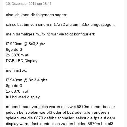
10. Dezember 2011 um 18:47
also ich kann dir folgendes sagen:
ich selbst bin von einem m17x r2 afu ein m15x umgestiegen.
mein damaliges m17x r2 war vie folgt konfiguriert:
i7 920xm @ 8x3,3ghz
8gb ddr3
2x 5870m ati
RGB LED Display.
mein m15x:
i7 940xm @ 8x 3,4 ghz
8gb ddr3
1x 6870m ati
full hd wled display
m benchmark vergleich waren die zwei 5870m immer besser.
jedoch bei spielen wie bf3 oder bf bc2 oder allen anderen
spielen war die 6870 gefühlt schneller. selbst die fps auf dem
display waren fast identenisch zu den beiden 5870m bei bf3