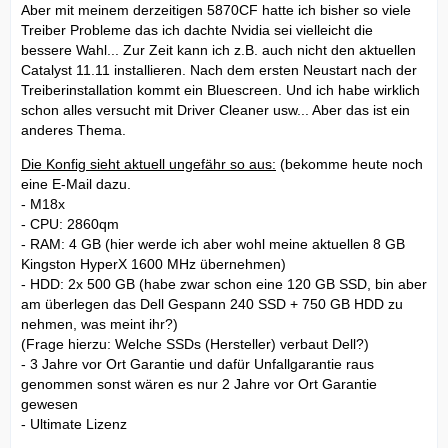
Aber mit meinem derzeitigen 5870CF hatte ich bisher so viele
Treiber Probleme das ich dachte Nvidia sei vielleicht die
bessere Wahl... Zur Zeit kann ich z.B. auch nicht den aktuellen
Catalyst 11.11 installieren. Nach dem ersten Neustart nach der
Treiberinstallation kommt ein Bluescreen. Und ich habe wirklich
schon alles versucht mit Driver Cleaner usw... Aber das ist ein
anderes Thema.
Die Konfig sieht aktuell ungefähr so aus:
(bekomme heute noch
eine E-Mail dazu.
- M18x
- CPU: 2860qm
- RAM: 4 GB (hier werde ich aber wohl meine aktuellen 8 GB
Kingston HyperX 1600 MHz übernehmen)
- HDD: 2x 500 GB (habe zwar schon eine 120 GB SSD, bin aber
am überlegen das Dell Gespann 240 SSD + 750 GB HDD zu
nehmen, was meint ihr?)
(Frage hierzu: Welche SSDs (Hersteller) verbaut Dell?)
- 3 Jahre vor Ort Garantie und dafür Unfallgarantie raus
genommen sonst wären es nur 2 Jahre vor Ort Garantie
gewesen
- Ultimate Lizenz