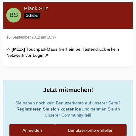
Black Sun
Schüler
18. September 2012 um 10:37
->
[M11x]
Touchpad-Maus friert ein bei Tastendruck & kein
Netzwerk vor Login
Jetzt mitmachen!
Sie haben noch kein Benutzerkonto auf unserer Seite?
Registrieren Sie sich kostenlos
und nehmen Sie an
unserer Community teil!
Anmelden
Benutzerkonto erstellen