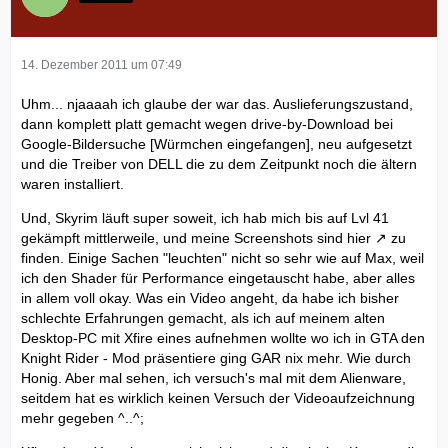
14. Dezember 2011 um 07:49
Uhm... njaaaah ich glaube der war das. Auslieferungszustand,
dann komplett platt gemacht wegen drive-by-Download bei
Google-Bildersuche [Würmchen eingefangen], neu aufgesetzt
und die Treiber von DELL die zu dem Zeitpunkt noch die ältern
waren installiert.
Und, Skyrim läuft super soweit, ich hab mich bis auf Lvl 41
gekämpft mittlerweile, und meine Screenshots sind
hier
zu
finden. Einige Sachen "leuchten" nicht so sehr wie auf Max, weil
ich den Shader für Performance eingetauscht habe, aber alles
in allem voll okay. Was ein Video angeht, da habe ich bisher
schlechte Erfahrungen gemacht, als ich auf meinem alten
Desktop-PC mit Xfire eines aufnehmen wollte wo ich in GTA den
Knight Rider - Mod präsentiere ging GAR nix mehr. Wie durch
Honig. Aber mal sehen, ich versuch's mal mit dem Alienware,
seitdem hat es wirklich keinen Versuch der Videoaufzeichnung
mehr gegeben ^..^;