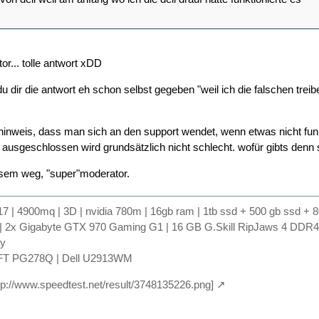
or... tolle antwort xDD
u dir die antwort eh schon selbst gegeben "weil ich die falschen trei
 hinweis, dass man sich an den support wendet, wenn etwas nicht funkt
 ausgeschlossen wird grundsätzlich nicht schlecht. wofür gibts denn 
esem weg, "super"moderator.
17 | 4900mq | 3D | nvidia 780m | 16gb ram | 1tb ssd + 500 gb ssd + 8
 | 2x Gigabyte GTX 970 Gaming G1 | 16 GB G.Skill RipJaws 4 DDR4-24
ay
FT PG278Q | Dell U2913WM
ttp://www.speedtest.net/result/3748135226.png]