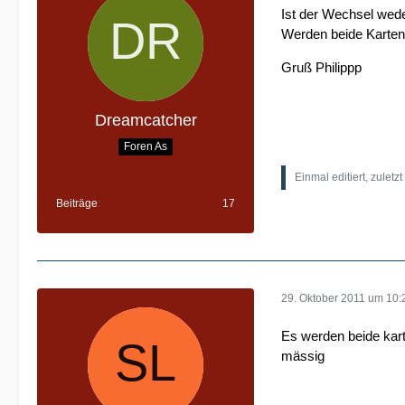
Ist der Wechsel wed
Werden beide Karte
Gruß Philippp
Dreamcatcher
Foren As
Einmal editiert, zuletz
Beiträge
17
29. Oktober 2011 um 10:
Es werden beide kart
mässig