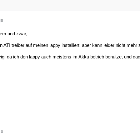
48
lem und zwar,
n ATI treiber auf meinen lappy installiert, aber kann leider nicht me
vig, da ich den lappy auch meistens im Akku betrieb benutze, und dadu
10