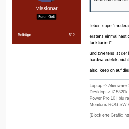
Missionar
Foren Gott
lieber "super"moderat
Beiträge
512
erstens einmal hast d
funktioniert"
und zweitens ist der
hardwaredefekt nicht
also, keep on auf di
Laptop -> Alienware 
Desktop -> i7 5820k
Power Pro 10 | blu r
Monitore: ROG SWI
[Blockierte Grafik: h