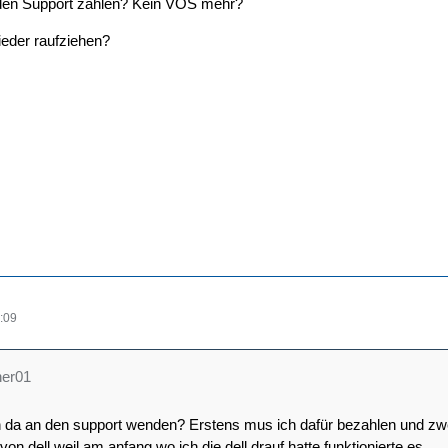
den Support zahlen? Kein VOS mehr?
ieder raufziehen?
:09
her01
h da an den support wenden? Erstens mus ich dafür bezahlen und zwei
von dell weil am anfang wo ich die dell drauf hatte funktionierte es