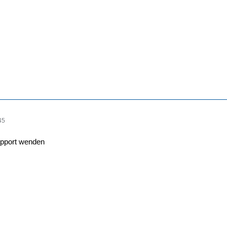
45
upport wenden