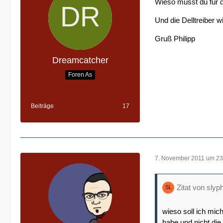
Wieso musst du für 
Und die Delltreiber w
Gruß Philipp
Dreamcatcher
Foren As
Beiträge
17
7. November 2011 um 23
Zitat von slyp
wieso soll ich mic
habe und nicht die 