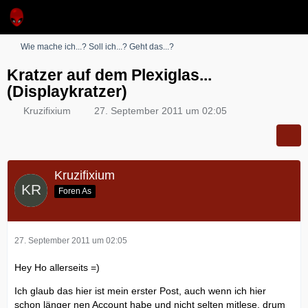
Wie mache ich...? Soll ich...? Geht das...?
Kratzer auf dem Plexiglas...
(Displaykratzer)
Kruzifixium
27. September 2011 um 02:05
Kruzifixium
Foren As
27. September 2011 um 02:05
Hey Ho allerseits =)
Ich glaub das hier ist mein erster Post, auch wenn ich hier
schon länger nen Account habe und nicht selten mitlese, drum