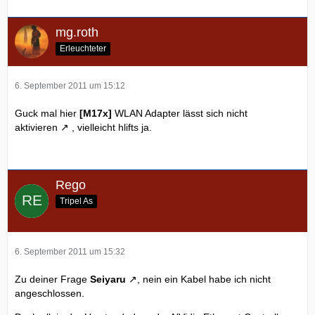
mg.roth
Erleuchteter
6. September 2011 um 15:12
Guck mal hier
[M17x]
WLAN Adapter lässt sich nicht
aktivieren
, vielleicht hlifts ja.
Rego
Tripel As
6. September 2011 um 15:32
Zu deiner Frage
Seiyaru
, nein ein Kabel habe ich nicht
angeschlossen.