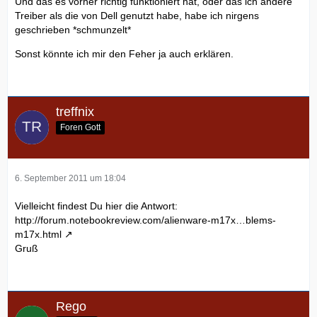
Und das es vorher richtig funktioniert hat, oder das ich andere
Treiber als die von Dell genutzt habe, habe ich nirgens
geschrieben *schmunzelt*
Sonst könnte ich mir den Feher ja auch erklären.
treffnix
Foren Gott
6. September 2011 um 18:04
Vielleicht findest Du hier die Antwort:
http://forum.notebookreview.com/alienware-m17x…blems-
m17x.html
Gruß
Rego