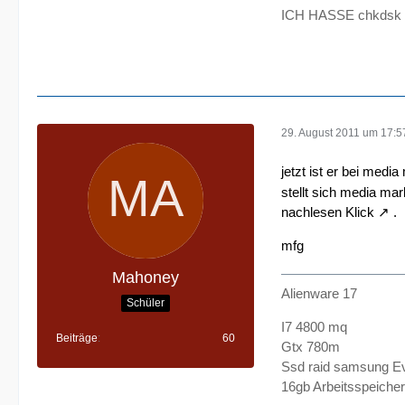
ICH HASSE chkdsk !
29. August 2011 um 17:5
jetzt ist er bei medi
stellt sich media ma
nachlesen
Klick
.
mfg
Mahoney
Alienware 17
Schüler
I7 4800 mq
Beiträge
60
Gtx 780m
Ssd raid samsung E
16gb Arbeitsspeicher