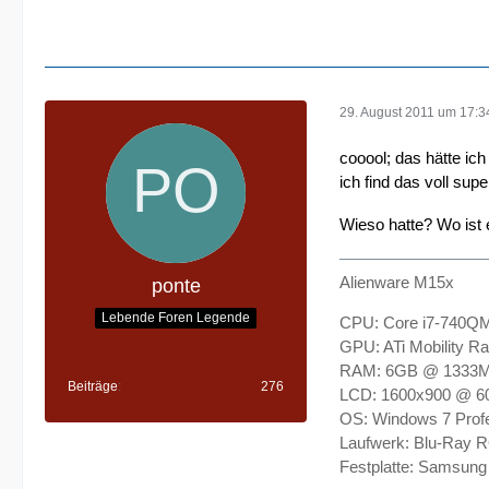
29. August 2011 um 17:3
cooool; das hätte ich
ich find das voll su
Wieso hatte? Wo ist e
Alienware M15x
ponte
Lebende Foren Legende
CPU: Core i7-740Q
GPU: ATi Mobility
RAM: 6GB @ 1333
Beiträge
276
LCD: 1600x900 @ 6
OS: Windows 7 Profe
Laufwerk: Blu-Ray
Festplatte: Samsun