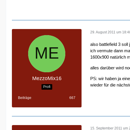
29. August 2011 um 18:4
also battlefield 3 so
ich vermute dann mal 
1600x900 natürlich m
alles darüber wird n
MezzoMix16
PS: wir haben ja ein
wieder für die näch
Profi
Beiträge
667
15. September 2011 um 