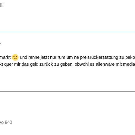
!!
7
a markt
und renne jetzt nur rum um ne preisrückerstattung zu bek
rkt quer mir das geld zurück zu geben, obwohl es alienwäre mit media
vo 840