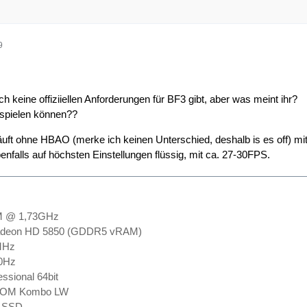
9
h keine offiziiellen Anforderungen für BF3 gibt, aber was meint ihr?
 spielen können??
uft ohne HBAO (merke ich keinen Unterschied, deshalb is es off) mi
enfalls auf höchsten Einstellungen flüssig, mit ca. 27-30FPS.
M @ 1,73GHz
 Radeon HD 5850 (GDDR5 vRAM)
MHz
0Hz
ssional 64bit
 ROM Kombo LW
g SSD