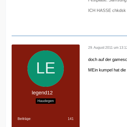
ICH HASSE chkdsk !
29. August 2011 um 13:1
doch auf der gamesc
MEin kumpel hat die 
legend12
Haudegen
Beiträge
141