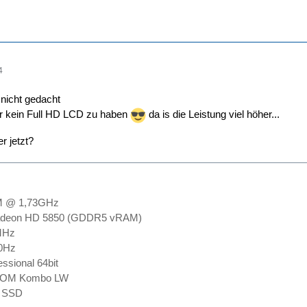
4
 nicht gedacht
per kein Full HD LCD zu haben
da is die Leistung viel höher...
r jetzt?
M @ 1,73GHz
 Radeon HD 5850 (GDDR5 vRAM)
MHz
0Hz
ssional 64bit
 ROM Kombo LW
g SSD