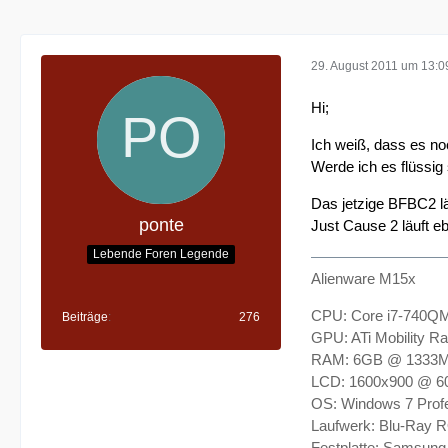
29. August 2011 um 13:0
Hi;
Ich weiß, dass es noc
Werde ich es flüssig
Das jetzige BFBC2 lä
ponte
Just Cause 2 läuft eb
Lebende Foren Legende
Alienware M15x
CPU: Core i7-740Q
Beiträge
276
GPU: ATi Mobility
RAM: 6GB @ 1333
LCD: 1600x900 @ 6
OS: Windows 7 Profe
Laufwerk: Blu-Ray
Festplatte: Samsun