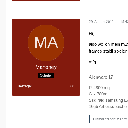
29. August 2011 um 15:4
Hi,
also wo ich mein m1
frames stabil spiele
mfg
Mahoney
Schüler
Alienware 17
Beiträge
60
I7 4800 mq
Gtx 780m
Ssd raid samsung E
16gb Arbeitsspeicher
Einmal editiert, zuletz